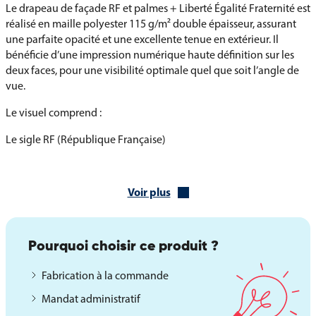
Le drapeau de façade RF et palmes + Liberté Égalité Fraternité est
réalisé en maille polyester 115 g/m² double épaisseur, assurant
une parfaite opacité et une excellente tenue en extérieur. Il
bénéficie d’une impression numérique haute définition sur les
deux faces, pour une visibilité optimale quel que soit l’angle de
vue.
Le visuel comprend :
Le sigle RF (République Française)
Des palmes dorées imprimées au centre
Voir plus
La devise Liberté Égalité Fraternité en lettres claires et visibles
Le drapeau est monté sur une hampe en bois gainée de plastique
bleu, terminée par une lance dorée, pour un rendu conforme aux
Pourquoi choisir ce produit ?
standards protocolaires.
Fabrication à la commande
Finitions disponibles
Mandat administratif
Finition au choix : avec ou sans franges filées dorées sur trois