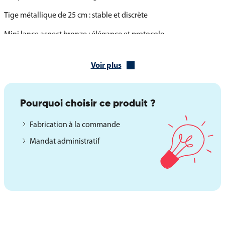
Tige métallique de 25 cm : stable et discrète
Mini lance aspect bronze : élégance et protocole
Produit conçu pour un usage décoratif et officiel
Voir plus
Socles adaptés pour le drapeau de table de la
Guinée-Bissau
Pour assurer une présentation stable et personnalisée, le drapeau
Pourquoi choisir ce produit ?
de table de la Guinée-Bissau peut être complété par différents
Fabrication à la commande
socles en bois verni. Ces supports de qualité permettent d’exposer
un ou plusieurs drapeaux selon vos besoins.
Mandat administratif
Socle 1 trou : idéal pour un drapeau individuel sur un bureau ou
comptoir
Socle 2 trous : parfait pour associer deux drapeaux (par exemple
Guinée-Bissau et Union européenne)
Socles 3, 5 et 30 trous : pensés pour mettre en valeur plusieurs