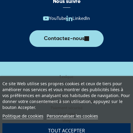
Nous suivre
YouTube
LinkedIn
Contactez-nous
Lexique
Livraison et retours
Ce site Web utilise ses propres cookies et ceux de tiers pour
améliorer nos services et vous montrer des publicités liées à
C.G.V
vos préférences en analysant vos habitudes de navigation. Pour
Mentions légales
donner votre consentement à son utilisation, appuyez sur le
Politique de protection des données
bouton Accepter.
Paiement sécurisé
La société
Politique de cookies
Personnaliser les cookies
Blog
TOUT ACCEPTER