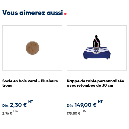
drapeaux lors de cérémonies, réunions ou événements
institutionnels
Vous aimerez aussi
Socle en bois verni - Plusieurs
Nappe de table personnalisée
trous
avec retombée de 30 cm
HT
HT
2,30 €
149,00 €
Dès
Dès
TTC
TTC
2,76 €
178,80 €