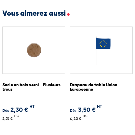
Vous aimerez aussi
Socle en bois verni - Plusieurs
Drapeau de table Union
trous
Européenne
HT
HT
2,30 €
3,50 €
Dès
Dès
TTC
TTC
2,76 €
4,20 €