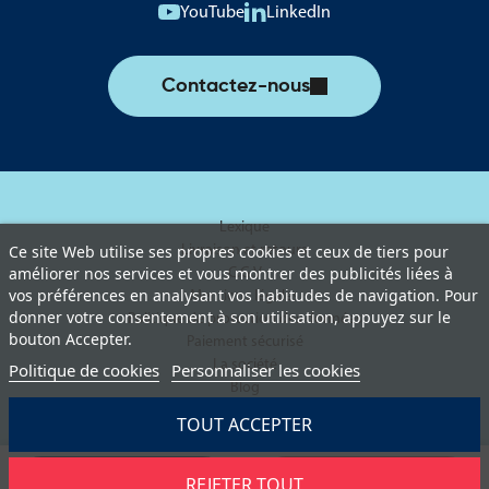
YouTube
LinkedIn
Contactez-nous
Lexique
Livraison et retours
Ce site Web utilise ses propres cookies et ceux de tiers pour
améliorer nos services et vous montrer des publicités liées à
C.G.V
vos préférences en analysant vos habitudes de navigation. Pour
Mentions légales
donner votre consentement à son utilisation, appuyez sur le
Politique de protection des données
bouton Accepter.
Paiement sécurisé
La société
Politique de cookies
Personnaliser les cookies
Blog
TOUT ACCEPTER
REJETER TOUT
Demander un devis
Ajouter au panier