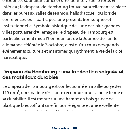
entreprises souhaitant afficher une identité visuelle forte. En
intérieur, le drapeau de Hambourg trouve naturellement sa place
dans les bureaux, salles de réunion, halls d’accueil ou lors de
conférences, où il participe à une présentation soignée et
institutionnelle. Symbole historique de l’une des plus grandes
villes portuaires d’Allemagne, le drapeau de Hambourg est
particulièrement mis à l’honneur lors de la Journée de l’unité
allemande célébrée le 3 octobre, ainsi qu’au cours des grands
événements culturels et maritimes qui rythment la vie de la cité
hanséatique.
Drapeau de Hambourg : une fabrication soignée et
des matériaux durables
Le drapeau de Hambourg est confectionné en maille polyester
115 g/m², une matière résistante reconnue pour sa belle tenue et
sa durabilité. Il est monté sur une hampe en bois gainée de
plastique bleu, offrant une finition élégante et une excellente
robustesse. Son extrémité est terminée par une lance décorative
aspect bronze, sauf pour le format 20 × 30 cm. Pour assurer une
fixation solide et esthétique, le tissu est maintenu sur la hampe
Voir plus