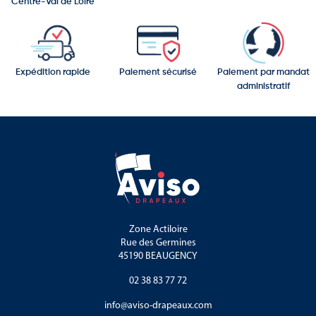
Centre-Val de Loire
Fabrication personnalisée selon vos contraintes techniques et
esthétiques
Expédition rapide
Paiement sécurisé
Paiement par mandat
administratif
Zone Actiloire
Rue des Germines
45190 BEAUGENCY
02 38 83 77 72
info@aviso-drapeaux.com