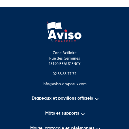
Zone Actiloire
Rue des Germines
45190 BEAUGENCY
02 38 83 77 72
info@aviso-drapeaux.com

Drapeaux et pavillons officiels

Mâts et supports
Mairie, protocole et cérémonies