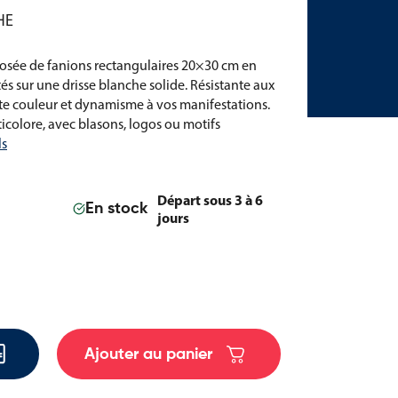
HE
osée de fanions rectangulaires 20×30 cm en
és sur une drisse blanche solide. Résistante aux
rte couleur et dynamisme à vos manifestations.
ticolore, avec blasons, logos ou motifs
ls
Départ sous 3 à 6
En stock
jours
Ajouter au panier