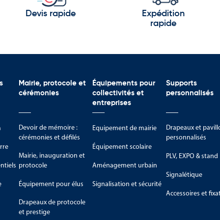
Devis rapide
Expédition
rapide
s
Mairie, protocole et
Équipements pour
Supports
cérémonies
collectivités et
personnalisés
entreprises
Devoir de mémoire :
Drapeaux et pavill
m
Equipement de mairie
cérémonies et défilés
personnalisés
rre
Équipement scolaire
Mairie, inauguration et
PLV, EXPO & stand
tiels
protocole
Aménagement urbain
Signalétique
e
Équipement pour élus
Signalisation et sécurité
Accessoires et fixa
Drapeaux de protocole
et prestige