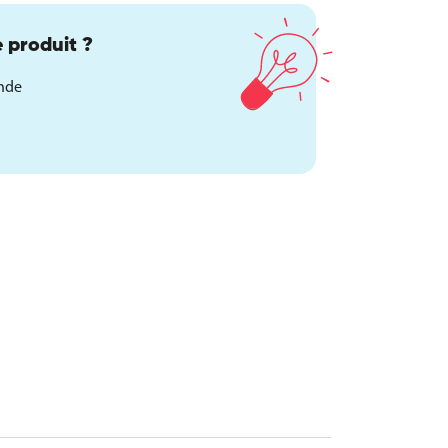
 produit ?
ande