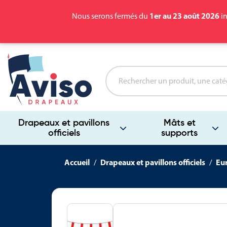
1er au 23 août 2026
Nous serons fermés du
in
Drapeaux et pavillons
Mâts et
officiels
supports
Accueil
Drapeaux et pavillons officiels
Eu