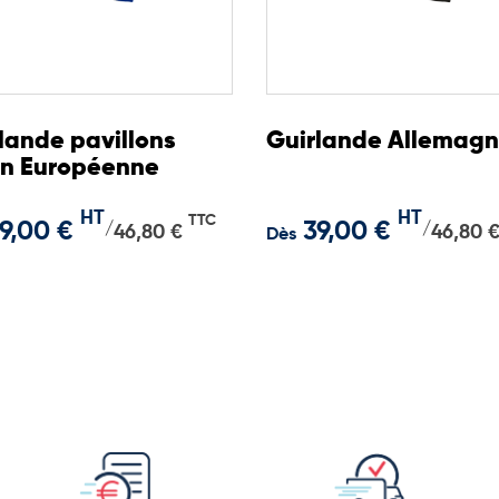
lande pavillons
Guirlande Allemag
on Européenne
HT
HT
TTC
9,00 €
39,00 €
/
/
46,80 €
46,80 
Dès