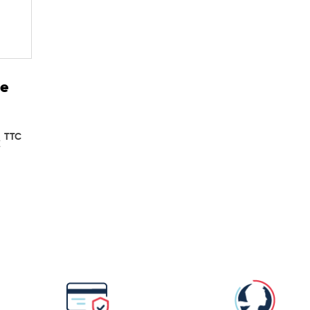
ne
TTC
€