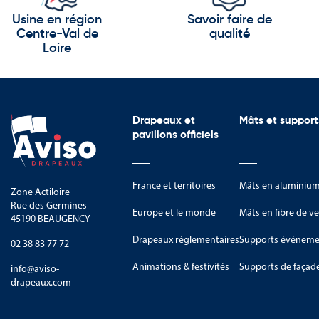
Usine en région
Savoir faire de
Centre-Val de
qualité
Loire
Drapeaux et
Mâts et support
pavillons officiels
France et territoires
Mâts en aluminiu
Zone Actiloire
Rue des Germines
Europe et le monde
Mâts en fibre de ve
45190 BEAUGENCY
Drapeaux réglementaires
Supports événemen
02 38 83 77 72
Animations & festivités
Supports de façad
info@aviso-
drapeaux.com