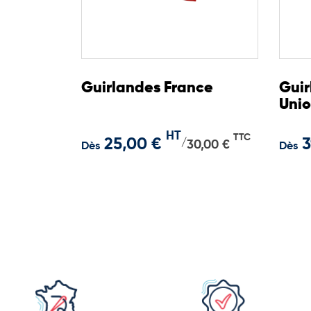
Guirlandes France
Guir
Uni
HT
TTC
25,00 €
3
/
30,00 €
Dès
Dès