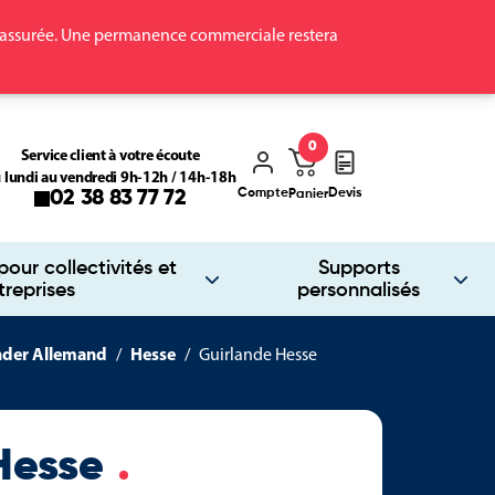
ra assurée. Une permanence commerciale restera
0
Service client à votre écoute
 lundi au vendredi 9h-12h / 14h-18h
Compte
Devis
02 38 83 77 72
Panier
our collectivités et
Supports
treprises
personnalisés
nder Allemand
Hesse
Guirlande Hesse
Hesse