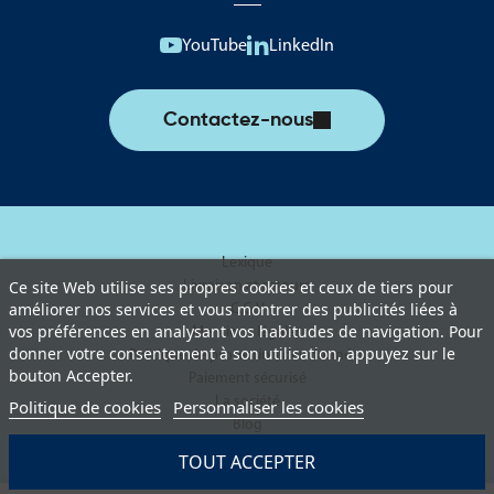
YouTube
LinkedIn
Contactez-nous
Lexique
Livraison et retours
Ce site Web utilise ses propres cookies et ceux de tiers pour
améliorer nos services et vous montrer des publicités liées à
C.G.V
vos préférences en analysant vos habitudes de navigation. Pour
Mentions légales
donner votre consentement à son utilisation, appuyez sur le
Politique de protection des données
bouton Accepter.
Paiement sécurisé
La société
Politique de cookies
Personnaliser les cookies
Blog
TOUT ACCEPTER