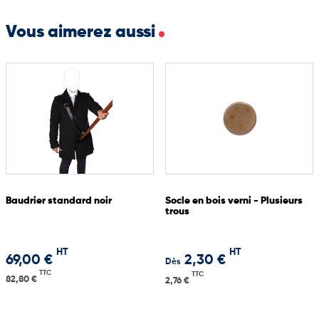
Vous aimerez aussi
Baudrier standard noir
Socle en bois verni - Plusieurs
trous
HT
HT
69,00 €
2,30 €
Dès
TTC
TTC
82,80 €
2,76 €