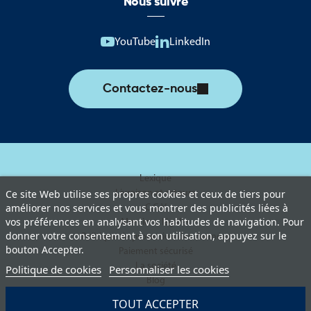
Nous suivre
YouTube
LinkedIn
Contactez-nous
Lexique
Livraison et retours
Ce site Web utilise ses propres cookies et ceux de tiers pour
améliorer nos services et vous montrer des publicités liées à
C.G.V
vos préférences en analysant vos habitudes de navigation. Pour
Mentions légales
donner votre consentement à son utilisation, appuyez sur le
Politique de protection des données
bouton Accepter.
Paiement sécurisé
La société
Politique de cookies
Personnaliser les cookies
Blog
TOUT ACCEPTER