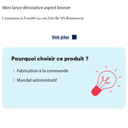
Mini lance décorative aspect bronze
Livraison à l’unité ou en lot de 10 drapeaux
Plusieurs socles en bois verni pour une présentation
Voir plus
personnalisée
Pour accompagner le drapeau de table de l’Inde, différents socles
en bois verni sont proposés, permettant de mettre en valeur un
Pourquoi choisir ce produit ?
ou plusieurs drapeaux sur une même base. Ces supports sont
adaptés à une utilisation stable et esthétique sur tous types de
Fabrication à la commande
surfaces.
Mandat administratif
Socle bois verni 1 trou : idéal pour une présentation simple
Socle 2, 3 ou 5 trous : parfait pour associer plusieurs drapeaux
Socle 30 trous : pour une composition complète ou un usage
institutionnel
Finition soignée et bonne stabilité