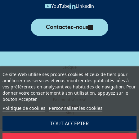
YouTube
LinkedIn
Contactez-nous
Lexique
Livraison et retours
Ce site Web utilise ses propres cookies et ceux de tiers pour
améliorer nos services et vous montrer des publicités liées à
C.G.V
vos préférences en analysant vos habitudes de navigation. Pour
Mentions légales
donner votre consentement à son utilisation, appuyez sur le
Politique de protection des données
bouton Accepter.
Paiement sécurisé
La société
Politique de cookies
Personnaliser les cookies
Blog
TOUT ACCEPTER