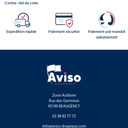
les présentations culturelles.
Centre-Val de Loire
Convient également pour les agences événementielles, les
collectivités ou les associations.
Recommandé pour une distribution rapide et sans logistique
Expédition rapide
Paiement sécurisé
Paiement par mandat
complexe.
administratif
Disponible à l’unité ou en lots, selon vos besoins en volume.
Zone Actiloire
Rue des Germines
45190 BEAUGENCY
02 38 83 77 72
info@aviso-drapeaux.com