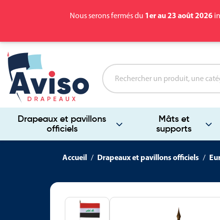
1er au 23 août 2026
Nous serons fermés du
in
Drapeaux et pavillons
Mâts et
officiels
supports
Accueil
Drapeaux et pavillons officiels
Eu