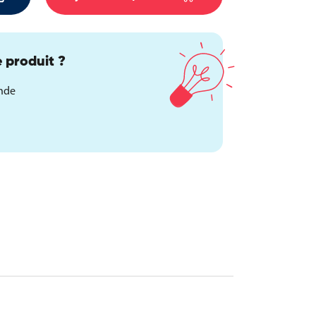
 produit ?
ande