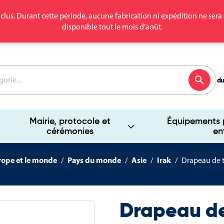
clus. Durant cette période, aucune fabrication ni expédition ne se
disponible tout le mois d’août.
search
du
Mairie, protocole et
Équipements p
cérémonies
en
rope et le monde
Pays du monde
Asie
Irak
Drapeau de t
Drapeau de 