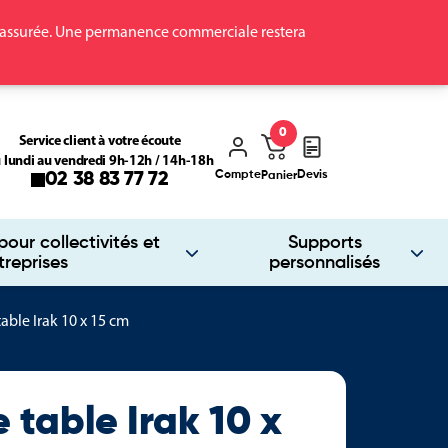
ra assurée. Une permanence commerciale restera
0
Service client à votre écoute
 lundi au vendredi 9h-12h / 14h-18h
Compte
Devis
02 38 83 77 72
Panier
our collectivités et
Supports
treprises
personnalisés
able Irak 10 x 15 cm
table Irak 10 x