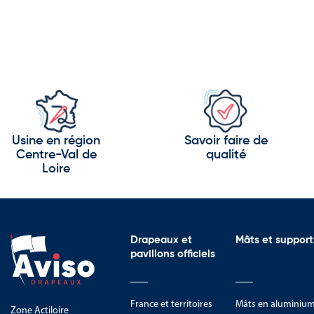
Usine en région
Savoir faire de
Centre-Val de
qualité
Loire
Drapeaux et
Mâts et support
pavillons officiels
France et territoires
Mâts en aluminiu
Zone Actiloire