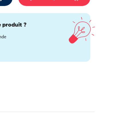
 produit ?
ande