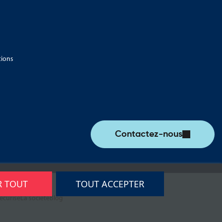
tions
Contactez-nous
R TOUT
TOUT ACCEPTER
écurisé
La société
Blog