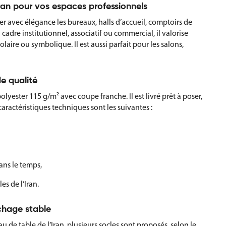
ran pour vos espaces professionnels
er avec élégance les bureaux, halls d’accueil, comptoirs de
adre institutionnel, associatif ou commercial, il valorise
aire ou symbolique. Il est aussi parfait pour les salons,
e qualité
polyester 115 g/m² avec coupe franche. Il est livré prêt à poser,
caractéristiques techniques sont les suivantes :
ans le temps,
es de l’Iran.
ichage stable
 de table de l’Iran, plusieurs socles sont proposés, selon le