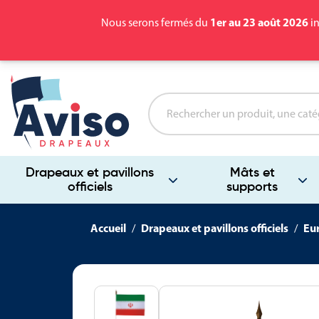
1er au 23 août 2026
Nous serons fermés du
in
Drapeaux et pavillons
Mâts et
officiels
supports
Accueil
Drapeaux et pavillons officiels
Eu