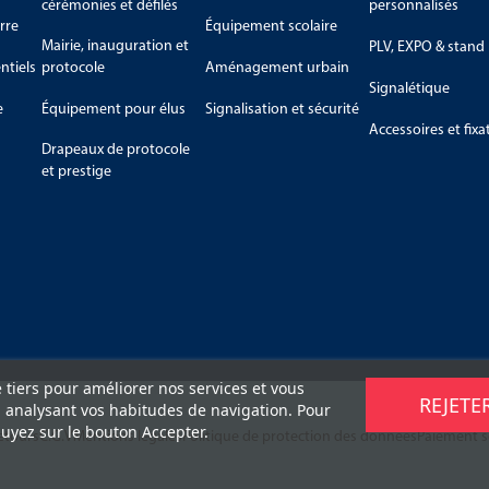
cérémonies et défilés
personnalisés
rre
Équipement scolaire
Mairie, inauguration et
PLV, EXPO & stand
tiels
protocole
Aménagement urbain
Signalétique
e
Équipement pour élus
Signalisation et sécurité
Accessoires et fixa
Drapeaux de protocole
et prestige
e tiers pour améliorer nos services et vous
REJETE
n analysant vos habitudes de navigation. Pour
uyez sur le bouton Accepter.
retours
C.G.V
Mentions légales
Politique de protection des données
Paiement s