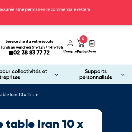
ra assurée. Une permanence commerciale restera
0
Service client à votre écoute
 lundi au vendredi 9h-12h / 14h-18h
Compte
Devis
02 38 83 77 72
Panier
our collectivités et
Supports
treprises
personnalisés
able Iran 10 x 15 cm
table Iran 10 x