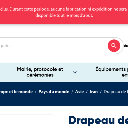
clus. Durant cette période, aucune fabrication ni expédition ne se
disponible tout le mois d’août.
search
du
Mairie, protocole et
Équipements p
cérémonies
en
rope et le monde
Pays du monde
Asie
Iran
Drapeau de t
Drapeau de 