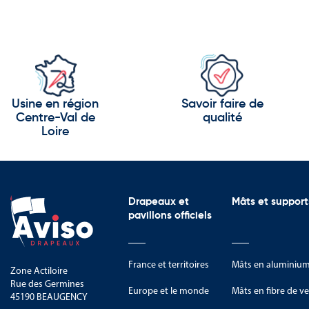
Usine en région
Savoir faire de
Centre-Val de
qualité
Loire
Drapeaux et
Mâts et support
pavillons officiels
France et territoires
Mâts en aluminiu
Zone Actiloire
Rue des Germines
Europe et le monde
Mâts en fibre de ve
45190 BEAUGENCY