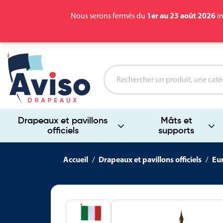
1er au 23 août 2026
Nous serons fermés du
in
Drapeaux et pavillons
Mâts et
officiels
supports
Accueil
Drapeaux et pavillons officiels
Eu