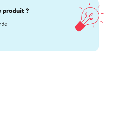
 produit ?
ande