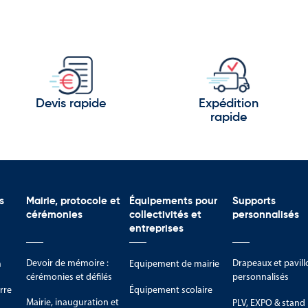
Devis rapide
Expédition
rapide
s
Mairie, protocole et
Équipements pour
Supports
cérémonies
collectivités et
personnalisés
entreprises
Devoir de mémoire :
Drapeaux et pavill
m
Equipement de mairie
cérémonies et défilés
personnalisés
rre
Équipement scolaire
Mairie, inauguration et
PLV, EXPO & stand