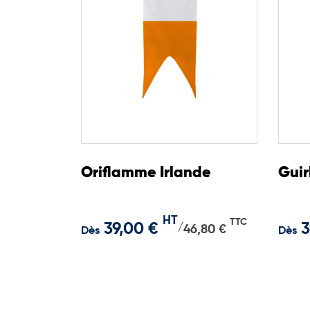
Oriflamme Irlande
Guir
HT
TTC
39,00 €
3
/
46,80 €
Dès
Dès