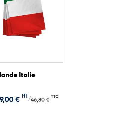
lande Italie
HT
TTC
9,00 €
/
46,80 €