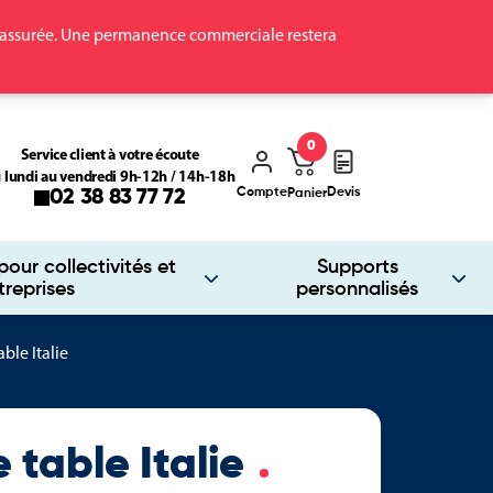
ra assurée. Une permanence commerciale restera
0
Service client à votre écoute
 lundi au vendredi 9h-12h / 14h-18h
Compte
Devis
02 38 83 77 72
Panier
our collectivités et
Supports
treprises
personnalisés
ble Italie
 table Italie