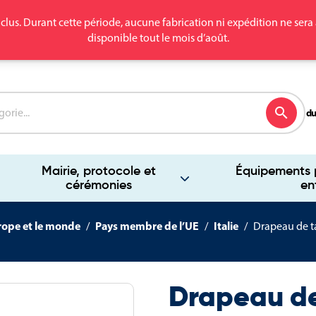
clus. Durant cette période, aucune fabrication ni expédition ne se
disponible tout le mois d’août.
search
du
Mairie, protocole et
Équipements p
cérémonies
en
rope et le monde
Pays membre de l’UE
Italie
Drapeau de ta
Drapeau de