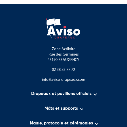
Zone Actiloire
Rue des Germines
45190 BEAUGENCY
02 38 83 77 72
info@aviso-drapeaux.com

Drapeaux et pavillons officiels

Mâts et supports

Mairie, protocole et cérémonies