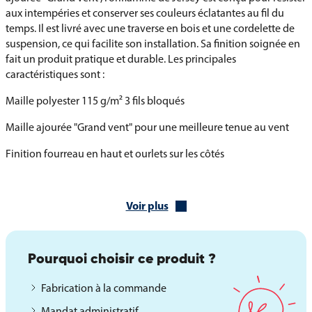
aux intempéries et conserver ses couleurs éclatantes au fil du
temps. Il est livré avec une traverse en bois et une cordelette de
suspension, ce qui facilite son installation. Sa finition soignée en
fait un produit pratique et durable. Les principales
caractéristiques sont :
Maille polyester 115 g/m² 3 fils bloqués
Maille ajourée "Grand vent" pour une meilleure tenue au vent
Finition fourreau en haut et ourlets sur les côtés
Traverse en bois avec cordelette de suspension
Voir plus
Finitions et personnalisation de l’oriflamme de
Jersey
L’oriflamme de Jersey est disponible en différentes finitions afin
Pourquoi choisir ce produit ?
de répondre à vos besoins esthétiques ou institutionnels. La
partie basse peut être proposée en queue de pie ou droite, et il
Fabrication à la commande
est également possible d’opter pour une fabrication sur mesure
Mandat administratif
avec une impression personnalisée pour y intégrer vos propres