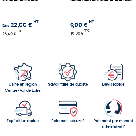
Oriflamme France
Boules en bois pour oriflammes
HT
HT
22,00 €
9,00 €
Dès
TTC
TTC
10,80 €
26,40 €
Usine en région
Savoir faire de qualité
Devis rapide
Centre-Val de Loire
Expédition rapide
Paiement sécurisé
Paiement par mandat
administratif