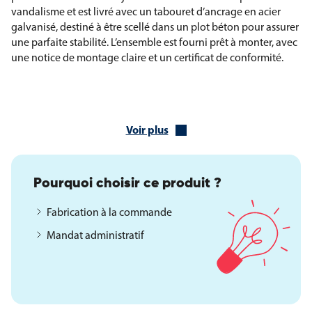
vandalisme et est livré avec un tabouret d’ancrage en acier
galvanisé, destiné à être scellé dans un plot béton pour assurer
une parfaite stabilité. L’ensemble est fourni prêt à monter, avec
une notice de montage claire et un certificat de conformité.
Caractéristiques techniques du jeu à ressort Avion
Tranche d’âge : 3 à 14 ans
Voir plus
Figurine en polyéthylène haute densité, épaisseur 19 mm
Siège en polyéthylène haute densité, épaisseur 19 mm
Poignées et repose-pieds antidérapants
Conception anti-vandalisme
Pourquoi choisir ce produit ?
Ressort hélicoïdal diamètre 170 mm
Fabrication à la commande
Tube section diamètre 18 mm
Hauteur du ressort : 360 mm
Mandat administratif
Finition du ressort : peinture verte
Hauteur de chute : 60 cm
Surface amortissante requise : 14 m²
Conforme à la norme EN 1176