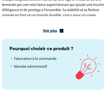
terminée par une mini lance aspect bronze qui ajoute une touche
d’élégance et de prestige à l’ensemble. Sa stabilité et sa finition
soignée en font un accessoire durable, conçu pour un usage
professionnel ou institutionnel quotidien.
Voir plus
Socles disponibles et options de présentation
Pour accompagner le Drapeau de Table de la Ligue Arabe,
plusieurs socles en bois verni sont proposés afin d’adapter la
Pourquoi choisir ce produit ?
présentation à vos besoins :
Fabrication à la commande
Socle 1 trou pour un drapeau unique.
Mandat administratif
Socles 2, 3 ou 5 trous pour composer un ensemble de plusieurs
drapeaux.
Socle 30 trous pour une présentation protocolaire complète ou
un pavoisement thématique.
Ce drapeau de table officiel associe qualité, élégance et
symbolisme, et trouve parfaitement sa place dans tout