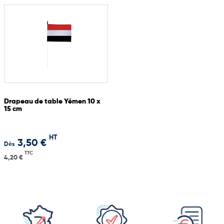
Drapeau de table Yémen 10 x
15 cm
HT
3,50 €
Dès
TTC
4,20 €