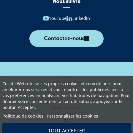
Nous suivre
YouTube
LinkedIn
Contactez-nous
Lexique
Livraison et retours
Ce site Web utilise ses propres cookies et ceux de tiers pour
améliorer nos services et vous montrer des publicités liées à
C.G.V
vos préférences en analysant vos habitudes de navigation. Pour
Mentions légales
donner votre consentement à son utilisation, appuyez sur le
Politique de protection des données
bouton Accepter.
Paiement sécurisé
La société
Politique de cookies
Personnaliser les cookies
Blog
TOUT ACCEPTER