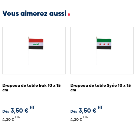
environnement institutionnel ou professionnel où la Ligue Arabe
souhaite affirmer sa présence et son identité commune.
Vous aimerez aussi
Drapeau de table Irak 10 x 15
Drapeau de table Syrie 10 x 15
cm
cm
HT
HT
3,50 €
3,50 €
Dès
Dès
TTC
TTC
4,20 €
4,20 €