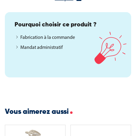
Caractéristiques du lutrin pupitre en altuglas
Matière : altuglas cristal transparent
Plateau format A3 (42 x 29,7 cm) incliné à 45°
Pourquoi choisir ce produit ?
Hauteur au plus bas : 105 cm
Hauteur au plus haut : 125 cm
Fabrication à la commande
Poids : 10 kg
Mandat administratif
Dimensions du réhausseur : H. 15 cm – L. 47,5 cm – P. 39,5 cm
Option : fronton pour bristol 42 x 10,5 cm
Autre version disponible : plateau équipé d’anneaux de
classeur pour la consultation de documents
Avantages du lutrin pupitre de conférence
Ce lutrin allie transparence, ergonomie et élégance pour
s’intégrer facilement dans tout type d’environnement
professionnel ou institutionnel. Il facilite la prise de parole, la
Vous aimerez aussi
lecture et la consultation de documents tout en valorisant
discrètement l’espace.
Ses principaux atouts :