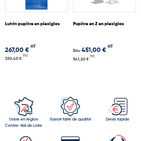
Lutrin pupitre en plexiglas
Pupitre en Z en plexiglas
HT
HT
267,00 €
451,00 €
Dès
TTC
TTC
320,40 €
541,20 €
Usine en région
Savoir faire de qualité
Devis rapide
Centre-Val de Loire