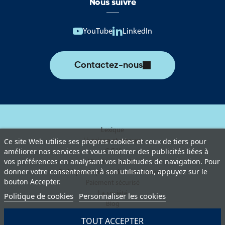
Nous suivre
YouTube
LinkedIn
Contactez-nous
Lexique
Livraison et retours
Ce site Web utilise ses propres cookies et ceux de tiers pour
améliorer nos services et vous montrer des publicités liées à
C.G.V
vos préférences en analysant vos habitudes de navigation. Pour
Mentions légales
donner votre consentement à son utilisation, appuyez sur le
Politique de protection des données
bouton Accepter.
Paiement sécurisé
La société
Politique de cookies
Personnaliser les cookies
Blog
TOUT ACCEPTER