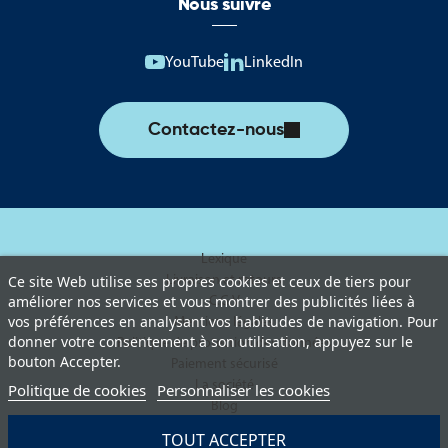
Nous suivre
YouTube
LinkedIn
Contactez-nous
Lexique
Livraison et retours
Ce site Web utilise ses propres cookies et ceux de tiers pour
améliorer nos services et vous montrer des publicités liées à
C.G.V
vos préférences en analysant vos habitudes de navigation. Pour
Mentions légales
donner votre consentement à son utilisation, appuyez sur le
Politique de protection des données
bouton Accepter.
Paiement sécurisé
La société
Politique de cookies
Personnaliser les cookies
Blog
TOUT ACCEPTER