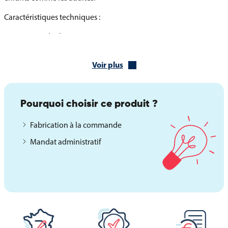
Caractéristiques techniques :
Dimensions du drapeau : 14 x 21 cm
Hauteur totale avec tige : 37 cm
Voir plus
Support : tige bois
Matière : papier épais
Pourquoi choisir ce produit ?
Conditionnement : à l’unité ou en lot (nous consulter pour les
Fabrication à la commande
quantités)
Mandat administratif
Un accessoire visuel simple, économique et
fédérateur
Les drapeaux à agiter du Luxembourg offrent une solution
simple et efficace pour créer une ambiance patriotique,
commémorative ou festive, tout en facilitant la distribution
rapide lors d’événements.