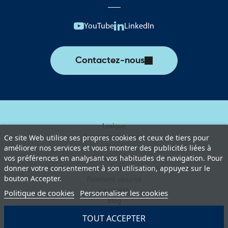
YouTube
LinkedIn
Contactez-nous
Lexique
Livraison et retours
Ce site Web utilise ses propres cookies et ceux de tiers pour
améliorer nos services et vous montrer des publicités liées à
C.G.V
vos préférences en analysant vos habitudes de navigation. Pour
Mentions légales
donner votre consentement à son utilisation, appuyez sur le
Politique de protection des données
bouton Accepter.
Paiement sécurisé
La société
Politique de cookies
Personnaliser les cookies
Blog
TOUT ACCEPTER