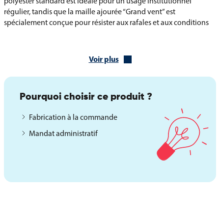
polyester standard est idéale pour un usage institutionnel
régulier, tandis que la maille ajourée “Grand vent” est
spécialement conçue pour résister aux rafales et aux conditions
climatiques difficiles. Grâce à plusieurs dimensions disponibles, le
pavillon s’adapte à tous les types de mâts et garantit une visibilité
optimale.
Voir plus
Maille polyester standard : robuste et polyvalente
Maille ajourée « Grand vent » : parfaite pour les zones venteuses
Pourquoi choisir ce produit ?
Différentes dimensions : adaptées à la hauteur de vos mâts
Fabrication à la commande
Impact visuel fort lors des cérémonies et des événements officiels
Mandat administratif
Finitions et options personnalisées
Afin de prolonger la durée de vie et de faciliter la fixation de votre
pavillon du Malawi, diverses finitions sont disponibles sur devis.
Ces options permettent d’adapter le pavillon à vos besoins
spécifiques, qu’ils soient institutionnels, associatifs ou maritimes.