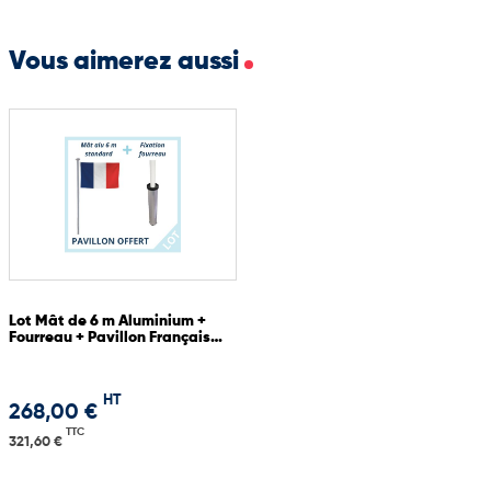
Des œillets métalliques, mousquetons, ou anneaux sont
proposés pour une fixation fiable et sécurisée.
Vous aimerez aussi
Si besoin, nous réalisons des finitions entièrement personnalisées
pour s’adapter à votre configuration : longueur spécifique,
fixation particulière, ajout de gaine, etc.
Lot Mât de 6 m Aluminium +
Fourreau + Pavillon Français
OFFERT
HT
268,00 €
TTC
321,60 €