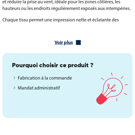
et réduire la prise au vent, idéale pour les zones côtières, les
hauteurs ou les endroits régulièrement exposés aux intempéries.
Chaque tissu permet une impression nette et éclatante des
couleurs du drapeau, avec un rendu professionnel.
Des formats variés et des finitions sur mesure pour
Voir plus
répondre à tous les besoins
Le Pavillon des Maldives est proposé dans plusieurs formats
standards pour s’adapter à la hauteur et au type de mât. Nous
Pourquoi choisir ce produit ?
assurons également des confections sur mesure pour répondre à
vos contraintes spécifiques.
Fabrication à la commande
Mandat administratif
Les coins renforcés améliorent la tenue et prolongent la durée de
vie du pavillon.
Le plombage en partie basse permet un meilleur tombé du tissu
pour un rendu plus soigné.
La monture marine est idéale pour les installations nautiques ou
en bord de mer.