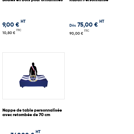
Boules en bois pour oriflammes
Ruban Personnalisé
HT
HT
9,00 €
75,00 €
Dès
TTC
TTC
10,80 €
90,00 €
Nappe de table personnalisée
avec retombée de 70 cm
HT