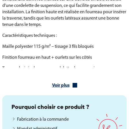
d’une cordelette de suspension, ce qui facilite grandement son
installation. La finition haute est réalisée en fourreau pour insérer
la traverse, tandis que les ourlets latéraux assurent une bonne
tenue dans le temps.
Caractéristiques techniques :
Maille polyester 115 g/m² – tissage 3 fils bloqués
Finition fourreau en haut + ourlets sur les côtés
Traverse bois incluse avec cordelette de suspension
Impression haute définition une face avec effet miroir au verso
Voir plus
Finition basse au choix : queue de pie ou droite (à sélectionner
avant l’ajout au panier)
Pourquoi choisir ce produit ?
Oriflamme du Mexique personnalisable sur demande
Fabrication à la commande
Pour répondre aux besoins spécifiques des institutions,
collectivités ou événements privés, l’oriflamme du Mexique peut
Mandat administratif