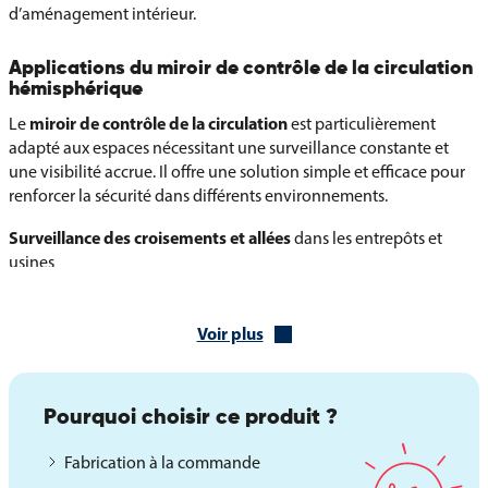
d’aménagement intérieur.
Applications du miroir de contrôle de la circulation
hémisphérique
miroir de contrôle de la circulation
Le
est particulièrement
adapté aux espaces nécessitant une surveillance constante et
une visibilité accrue. Il offre une solution simple et efficace pour
renforcer la sécurité dans différents environnements.
Surveillance des croisements et allées
dans les entrepôts et
usines
Amélioration de la sécurité
dans les lieux publics et zones à forte
fréquentation
Voir plus
Réduction des angles morts
dans les zones de circulation
intérieure
Pourquoi choisir ce produit ?
Optimisation des flux
de piétons et d’engins de manutention
Fabrication à la commande
Utilisation en aménagement intérieur
pour allier sécurité et