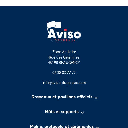
Zone Actiloire
Rue des Germines
45190 BEAUGENCY
02 38 83 77 72
info@aviso-drapeaux.com

Drapeaux et pavillons officiels

Mâts et supports

Mairie, protocole et cérémonies