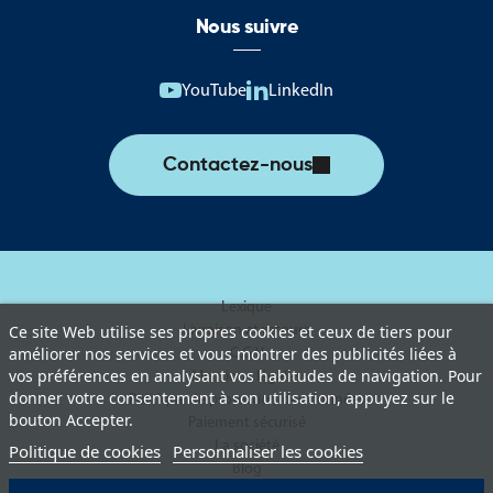
Nous suivre
YouTube
LinkedIn
Contactez-nous
Lexique
Livraison et retours
Ce site Web utilise ses propres cookies et ceux de tiers pour
améliorer nos services et vous montrer des publicités liées à
C.G.V
vos préférences en analysant vos habitudes de navigation. Pour
Mentions légales
donner votre consentement à son utilisation, appuyez sur le
Politique de protection des données
bouton Accepter.
Paiement sécurisé
La société
Politique de cookies
Personnaliser les cookies
Blog