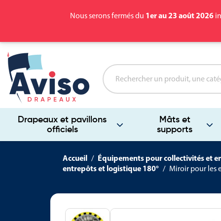
1er au 23 août 2026
Nous serons fermés du
in
Drapeaux et pavillons
Mâts et
officiels
supports
Accueil
Équipements pour collectivités et e
entrepôts et logistique 180°
Miroir pour les 