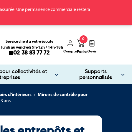
ra assurée. Une permanence commerciale restera
0
Service client à votre écoute
 lundi au vendredi 9h-12h / 14h-18h
Compte
Devis
02 38 83 77 72
Panier
our collectivités et
Supports
treprises
personnalisés
oirs d'intérieurs
Miroirs de contrôle pour
 3 ans
 les entrepôts et