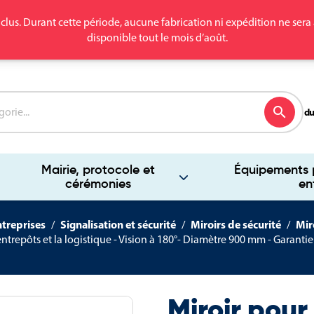
clus. Durant cette période, aucune fabrication ni expédition ne se
disponible tout le mois d’août.
search
du
Mairie, protocole et
Équipements p
cérémonies
en
ntreprises
Signalisation et sécurité
Miroirs de sécurité
Mir
entrepôts et la logistique - Vision à 180°- Diamètre 900 mm - Garantie
Miroir pour