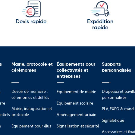
ance.
é anti-UV, garantie 3 ans
Devis rapide
Expédition
tance accrue
rapide
luantes haute longévité
ions
0 mm ou pose murale
s
Mairie, protocole et
Équipements pour
Supports
cérémonies
collectivités et
personnalisés
entreprises
Devoir de mémoire :
Drapeaux et pavill
m
Equipement de mairie
mètres
cérémonies et défilés
personnalisés
rre
Équipement scolaire
 une solution performante pour
Mairie, inauguration et
PLV, EXPO & stand
iser la gestion des flux en
tiels
protocole
Aménagement urbain
Signalétique
e
Équipement pour élus
Signalisation et sécurité
Accessoires et fixa