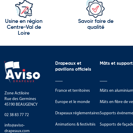
offrant une excellente visibilité à moyenne dist
Réflecteur Plexi+
: incassable, inaltérable, trait
Usine en région
Savoir faire de
Cadre en composite aluminium
pour une résis
Centre-Val de
qualité
Loire
Damiers imprimés UV LED
avec encres non pol
Vision à 180°
pour un contrôle dans trois direct
Fixation incluse
compatible poteaux de 60 à 9
Drapeaux et
Mâts et support
Dimensions du miroir
: diamètre 900 mm
pavillons officiels
Dimensions du cadre
: diamètre 1088 mm
France et territoires
Mâts en aluminiu
Distance d’observation optimale
: jusqu’à 12 
Zone Actiloire
Rue des Germines
Europe et le monde
Mâts en fibre de ve
miroir de contrôle de la circulation
Le
180° est
45190 BEAUGENCY
améliorer la sécurité, réduire les risques et optim
Drapeaux réglementaires
Supports événemen
02 38 83 77 72
environnement logistique.
Animations & festivités
Supports de façad
info@aviso-
drapeaux.com