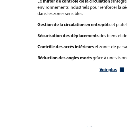
miroir de contrôle de la circulation
Le
s’intègre
environnements industriels pour renforcer la sécu
dans les zones sensibles.
Gestion de la circulation en entrepôts
et plate
Sécurisation des déplacements
des biens et d
Contrôle des accès intérieurs
et zones de pass
Réduction des angles morts
grâce à une vision 
Renforcement de la prévention des risques
en
Voir plus
miroir de contrôle de la circulation
Le
permet ai
sécuriser durablement les installations.
Caractéristiques techniques du miroir
circulation 180°
miroir de contrôle de la circulation
Le
est conç
pour garantir une utilisation durable en enviro