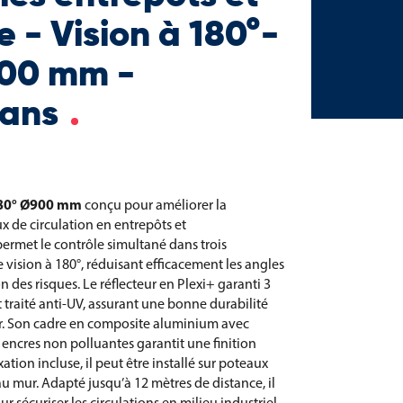
e - Vision à 180°-
900 mm -
 ans
 180° Ø900 mm
conçu pour améliorer la
lux de circulation en entrepôts et
permet le contrôle simultané dans trois
 vision à 180°, réduisant efficacement les angles
n des risques. Le réflecteur en Plexi+ garanti 3
et traité anti-UV, assurant une bonne durabilité
r. Son cadre en composite aluminium avec
 encres non polluantes garantit une finition
xation incluse, il peut être installé sur poteaux
 mur. Adapté jusqu’à 12 mètres de distance, il
r sécuriser les circulations en milieu industriel