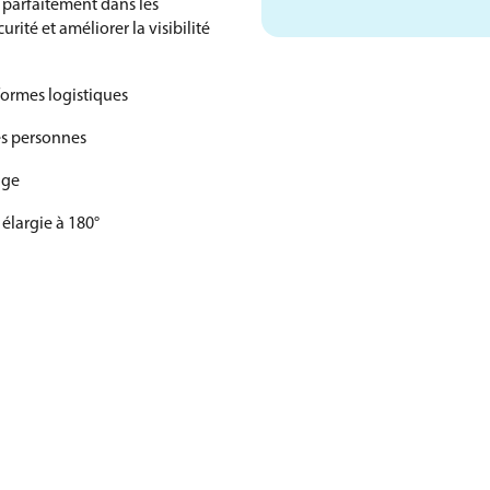
 parfaitement dans les
rité et améliorer la visibilité
formes logistiques
es personnes
age
élargie à 180°
 milieu professionnel
nsi d’optimiser les flux et de
 de contrôle de la
u avec des matériaux robustes
nnement logistique, tout en