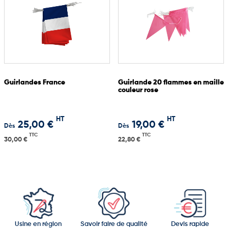
Guirlandes France
Guirlande 20 flammes en maille
couleur rose
HT
HT
25,00 €
19,00 €
Dès
Dès
TTC
TTC
30,00 €
22,80 €
Usine en région
Savoir faire de qualité
Devis rapide