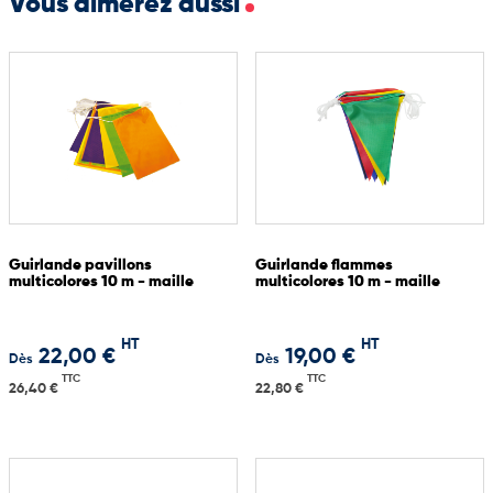
Vous aimerez aussi
Décorations commerciales d’envergure
Avec sa grande longueur, sa solidité et ses couleurs alternées, ce
lot de 100 guirlandes constitue une solution économique et
efficace pour créer un décor festif à grande échelle.
Guirlande pavillons
Guirlande flammes
multicolores 10 m - maille
multicolores 10 m - maille
HT
HT
22,00 €
19,00 €
Dès
Dès
TTC
TTC
26,40 €
22,80 €