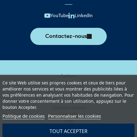
YouTube
LinkedIn
Contactez-nous
Lexique
Livraison et retours
Ce site Web utilise ses propres cookies et ceux de tiers pour
améliorer nos services et vous montrer des publicités liées à
C.G.V
vos préférences en analysant vos habitudes de navigation. Pour
Mentions légales
donner votre consentement à son utilisation, appuyez sur le
Politique de protection des données
bouton Accepter.
Paiement sécurisé
La société
Politique de cookies
Personnaliser les cookies
Blog
TOUT ACCEPTER