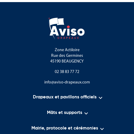
Zone Actiloire
Rue des Germines
45190 BEAUGENCY
02 38 83 77 72
info@aviso-drapeaux.com

Drapeaux et pavillons officiels

Mâts et supports

Mairie, protocole et cérémonies