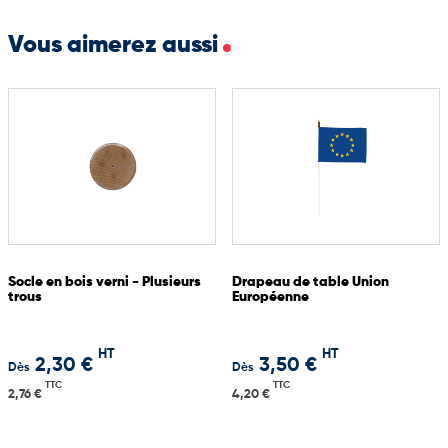
Ce drapeau est un choix parfait pour les ambassades, mairies,
associations, entreprises ou organisateurs d’événements
Vous aimerez aussi
souhaitant exposer le drapeau d’Oman de manière élégante et
fonctionnelle.
Socle en bois verni - Plusieurs
Drapeau de table Union
trous
Européenne
HT
HT
2,30 €
3,50 €
Dès
Dès
TTC
TTC
2,76 €
4,20 €