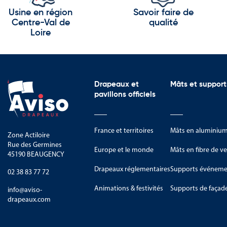
Usine en région
Savoir faire de
Centre-Val de
qualité
Loire
Drapeaux et
Mâts et support
pavillons officiels
France et territoires
Mâts en aluminiu
Zone Actiloire
Rue des Germines
Europe et le monde
Mâts en fibre de ve
45190 BEAUGENCY
Drapeaux réglementaires
Supports événemen
02 38 83 77 72
Animations & festivités
Supports de façad
info@aviso-
drapeaux.com