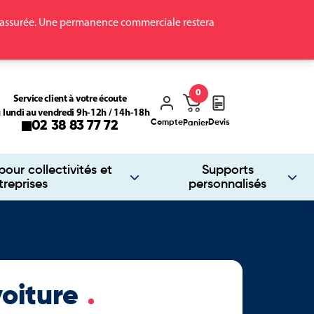
ra assurée. Une permanence commerciale restera
0
Service client à votre écoute
 lundi au vendredi 9h-12h / 14h-18h
Compte
Devis
02 38 83 77 72
Panier
our collectivités et
Supports
treprises
personnalisés
voiture