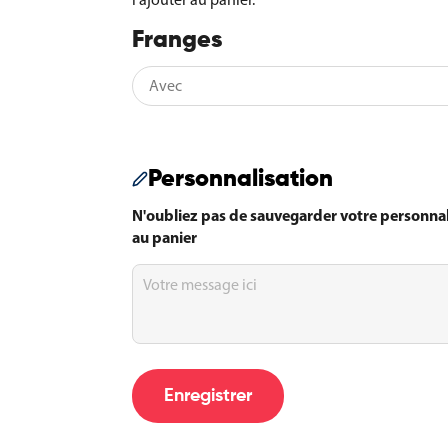
Franges
Personnalisation
N'oubliez pas de sauvegarder votre personnal
au panier
Fanion
au
choix
:
Pays,
province,
région,
Enregistrer
blason,
logo