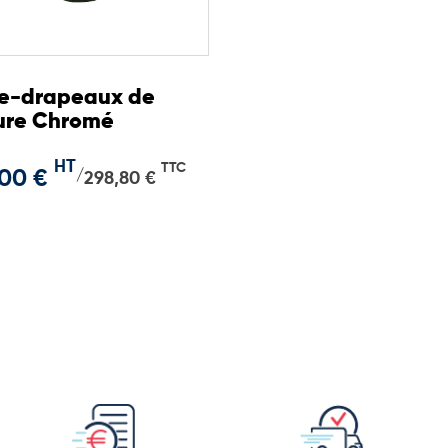
te-drapeaux de
ure Chromé
HT
TTC
,00 €
/
298,80 €