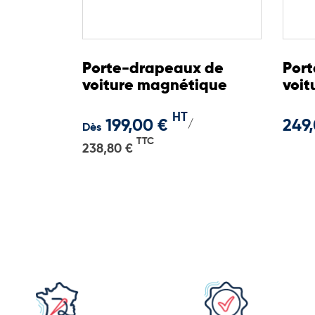
Porte-drapeaux de
Por
voiture magnétique
voit
HT
199,00 €
249
/
Dès
TTC
238,80 €