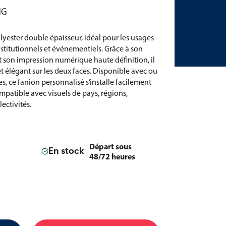
NG
lyester double épaisseur, idéal pour les usages
nstitutionnels et événementiels. Grâce à son
et son impression numérique haute définition, il
t élégant sur les deux faces. Disponible avec ou
, ce fanion personnalisé s’installe facilement
mpatible avec visuels de pays, régions,
ectivités.
Départ sous
En stock
48/72 heures