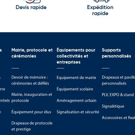
Devis rapide
Expédition
rapide
s
Mairie, protocole et
Équipements pour
Supports
cérémonies
collectivités et
personnalisés
entreprises
Devoir de mémoire :
Drapeaux et pavill
m
Equipement de mairie
cérémonies et défilés
personnalisés
rre
Équipement scolaire
Mairie, inauguration et
PLV, EXPO & stand
tiels
protocole
Aménagement urbain
Signalétique
e
Équipement pour élus
Signalisation et sécurité
Accessoires et fixa
Drapeaux de protocole
et prestige