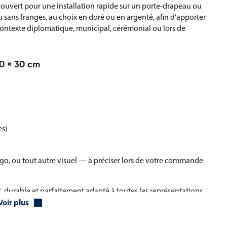
ouvert pour une installation rapide sur un porte-drapeau ou
u sans franges, au choix en doré ou en argenté, afin d’apporter
en contexte diplomatique, municipal, cérémonial ou lors de
20 × 30 cm
es)
logo, ou tout autre visuel — à préciser lors de votre commande
, durable et parfaitement adapté à toutes les représentations
Voir plus