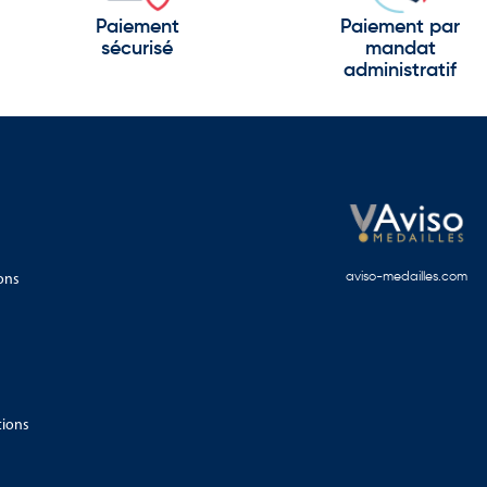
Paiement
Paiement par
sécurisé
mandat
administratif
ons
aviso-medailles.com
tions