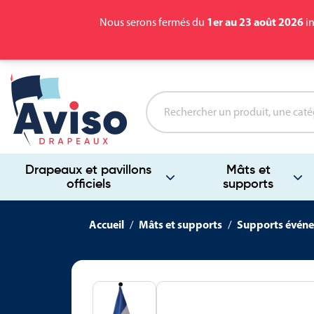
1er au 23 août 2026
Nous serons fermés du
in
Drapeaux et pavillons
Mâts et
officiels
supports
Accueil
Mâts et supports
Supports événe