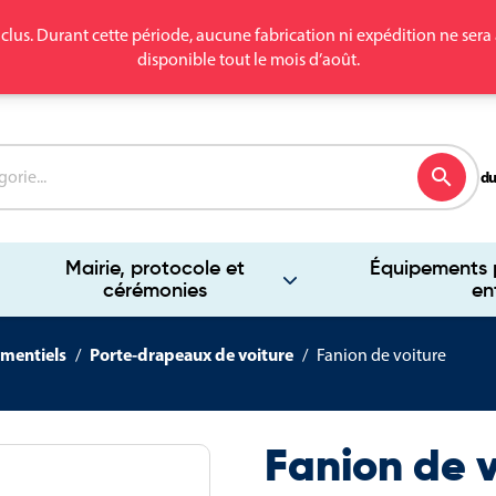
clus. Durant cette période, aucune fabrication ni expédition ne se
disponible tout le mois d’août.
search
du
Mairie, protocole et
Équipements p
cérémonies
en
mentiels
Porte-drapeaux de voiture
Fanion de voiture
Fanion de 