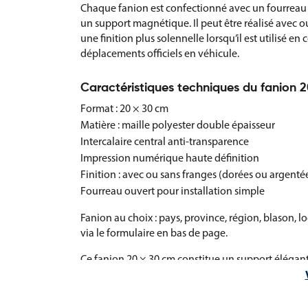
Chaque fanion est confectionné avec un fourreau 
un support magnétique. Il peut être réalisé avec o
une finition plus solennelle lorsqu’il est utilisé 
déplacements officiels en véhicule.
Caractéristiques techniques du fanion 
Format : 20 × 30 cm
Matière : maille polyester double épaisseur
Intercalaire central anti-transparence
Impression numérique haute définition
Finition : avec ou sans franges (dorées ou argenté
Fourreau ouvert pour installation simple
Fanion au choix : pays, province, région, blason, 
via le formulaire en bas de page.
Ce fanion 20 × 30 cm constitue un support élégant
officielles et institutionnelles.