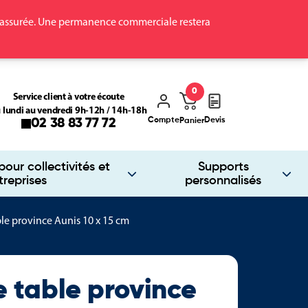
ra assurée. Une permanence commerciale restera
0
Service client à votre écoute
 lundi au vendredi 9h-12h / 14h-18h
Compte
Devis
02 38 83 77 72
Panier
our collectivités et
Supports
treprises
personnalisés
le province Aunis 10 x 15 cm
 table province