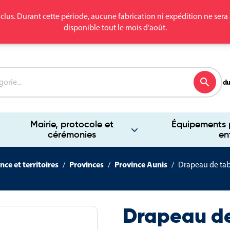
clus. Durant cette période, aucune fabrication ni expédition ne se
disponible tout le mois d’août.
search
du
Mairie, protocole et
Équipements p
cérémonies
en
nce et territoires
Provinces
Province Aunis
Drapeau de tab
Drapeau de