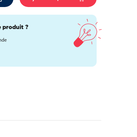
 produit ?
ande