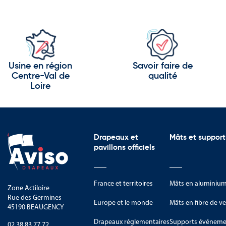
Usine en région
Savoir faire de
Centre-Val de
qualité
Loire
Drapeaux et
Mâts et support
pavillons officiels
France et territoires
Mâts en aluminiu
Zone Actiloire
Rue des Germines
Europe et le monde
Mâts en fibre de ve
45190 BEAUGENCY
Drapeaux réglementaires
Supports événemen
02 38 83 77 72