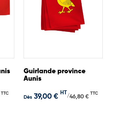
unis
Guirlande province
Aunis
HT
TTC
TTC
39,00 €
/
46,80 €
Dès