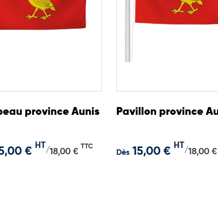
eau province Aunis
Pavillon province A
HT
HT
TTC
5,00 €
15,00 €
/
/
18,00 €
18,00 €
Dès