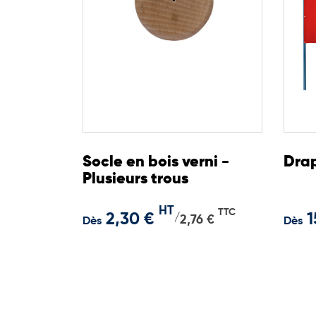
Socle en bois verni -
Drap
Plusieurs trous
HT
TTC
2,30 €
1
/
2,76 €
Dès
Dès