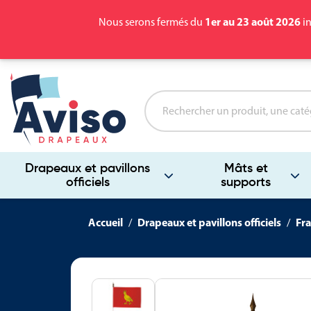
1er au 23 août 2026
Nous serons fermés du
in
Drapeaux et pavillons
Mâts et
officiels
supports
Accueil
Drapeaux et pavillons officiels
Fra