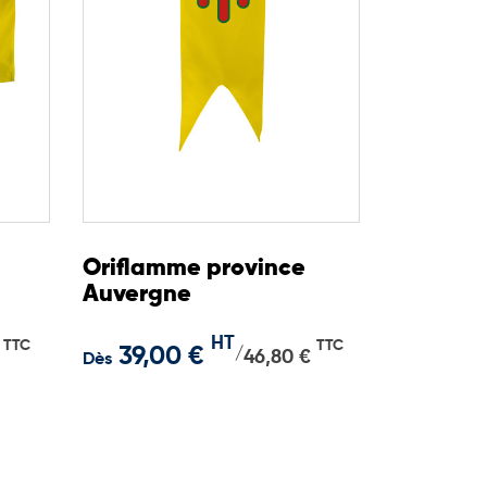
Oriflamme province
Auvergne
HT
TTC
TTC
39,00 €
/
46,80 €
Dès