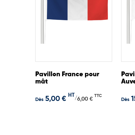
Pavillon France pour
Pavi
mât
Auv
HT
TTC
5,00 €
1
/
6,00 €
Dès
Dès