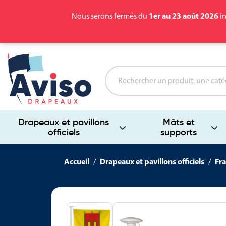
1er au 23 août 2026
Nous serons fermés du
in
Drapeaux et pavillons
Mâts et
officiels
supports
Accueil
Drapeaux et pavillons officiels
Fra