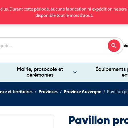
clus. Durant cette période, aucune fabrication ni expédition ne se
disponible tout le mois d’août.
search
du
Mairie, protocole et
Équipements p
cérémonies
en
nce et territoires
Provinces
Province Auvergne
Pavillon p
Pavillon p