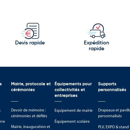
Devis rapide
Expédition
rapide
s
Mairie, protocole et
Équipements pour
Supports
cérémonies
collectivités et
personnalisés
entreprises
Devoir de mémoire :
Drapeaux et pavill
m
Equipement de mairie
cérémonies et défilés
personnalisés
rre
Équipement scolaire
Mairie, inauguration et
PLV, EXPO & stand