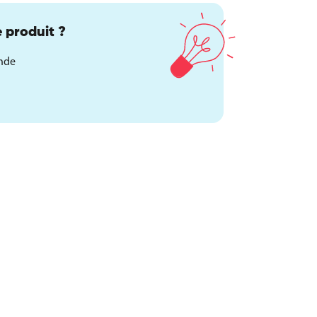
 produit ?
ande