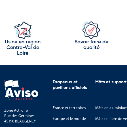
Usine en région
Savoir faire de
Centre-Val de
qualité
Loire
Drapeaux et
Mâts et support
pavillons officiels
France et territoires
Mâts en aluminiu
Zone Actiloire
Rue des Germines
Europe et le monde
Mâts en fibre de ve
45190 BEAUGENCY