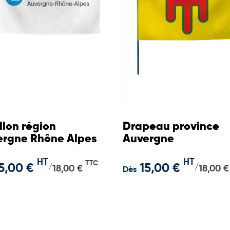
llon région
Drapeau province
ergne Rhône Alpes
Auvergne
HT
HT
TTC
5,00 €
15,00 €
/
/
18,00 €
18,00 €
Dès