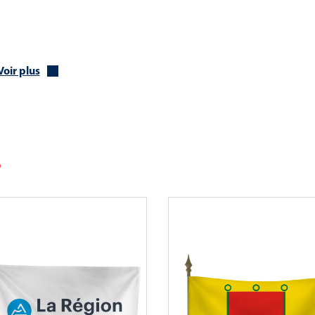
Voir plus
s,
eaux, drisse…
ommunication territoriale fiable et personnalisable, idéal pour
nts ponctuels.