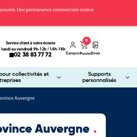
ra assurée. Une permanence commerciale restera
0
Service client à votre écoute
 lundi au vendredi 9h-12h / 14h-18h
Compte
Devis
02 38 83 77 72
Panier
our collectivités et
Supports
treprises
personnalisés
rovince Auvergne
rovince Auvergne