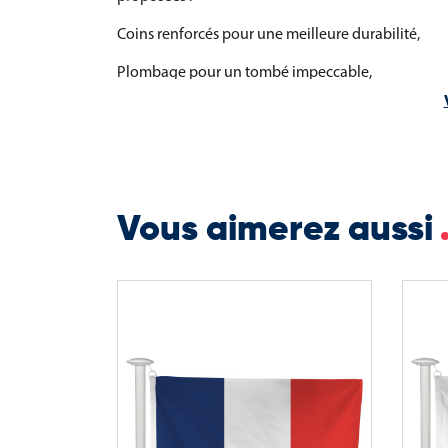
Coins renforcés pour une meilleure durabilité,
Plombage pour un tombé impeccable,
Monture marine pour les environnements humide
Fixations spécifiques : œillets, mousquetons, ann
Ce pavillon auvergnat flottant est un support de c
vos installations extérieures durables ou événeme
Vous aimerez aussi