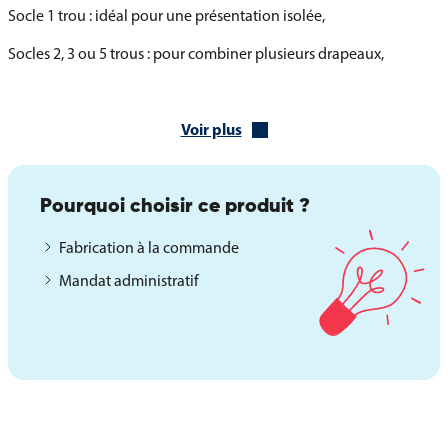
Socle 1 trou : idéal pour une présentation isolée,
Socles 2, 3 ou 5 trous : pour combiner plusieurs drapeaux,
Socle 30 trous : pour des installations plus larges, cérémonielles
ou pédagogiques.
Voir plus
Le Drapeau de Table province de la Bourgogne est une solution
pratique et représentative pour mettre en avant votre
attachement à la culture et au patrimoine bourguignons, que ce
Pourquoi choisir ce produit ?
soit dans un cadre professionnel, associatif ou institutionnel.
Fabrication à la commande
Mandat administratif