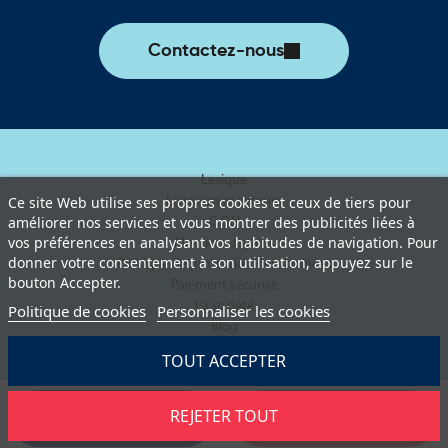
Contactez-nous
Lexique
Livraison et retours
Ce site Web utilise ses propres cookies et ceux de tiers pour
améliorer nos services et vous montrer des publicités liées à
C.G.V
vos préférences en analysant vos habitudes de navigation. Pour
Mentions légales
donner votre consentement à son utilisation, appuyez sur le
Politique de protection des données
bouton Accepter.
Paiement sécurisé
La société
Politique de cookies
Personnaliser les cookies
Blog
TOUT ACCEPTER
REJETER TOUT
Demander un devis
Ajouter au panier