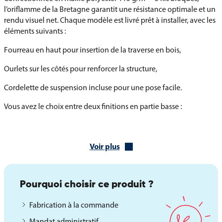
l’oriflamme de la Bretagne garantit une résistance optimale et un
rendu visuel net. Chaque modèle est livré prêt à installer, avec les
éléments suivants :
Fourreau en haut pour insertion de la traverse en bois,
Ourlets sur les côtés pour renforcer la structure,
Cordelette de suspension incluse pour une pose facile.
Vous avez le choix entre deux finitions en partie basse :
Finition droite pour un rendu sobre et classique,
Finition queue de pie pour une présentation plus cérémonielle.
Voir plus
Le type de finition est à sélectionner avant l’ajout au panier.
Pourquoi choisir ce produit ?
Une oriflamme personnalisable selon vos besoins
En plus des modèles standards, nous proposons la confection sur
Fabrication à la commande
mesure de votre oriflamme de la Bretagne personnalisée. Vous
Mandat administratif