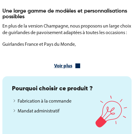
Une large gamme de modèles et personnalisations
possibles
En plus de la version Champagne, nous proposons un large choix
de guirlandes de pavoisement adaptées à toutes les occasions :
Guirlandes France et Pays du Monde,
Guirlandes Provinces, Régions et Départements,
Guirlandes multicolores ou unies,
Voir plus
Guirlandes personnalisées avec blasons, logos ou visuels
spécifiques (sur devis).
La guirlande de la Champagne est un support simple, visible et
Pourquoi choisir ce produit ?
personnalisable, idéal pour mettre en valeur l’identité
champenoise dans vos événements publics, culturels ou
Fabrication à la commande
commerciaux.
Mandat administratif