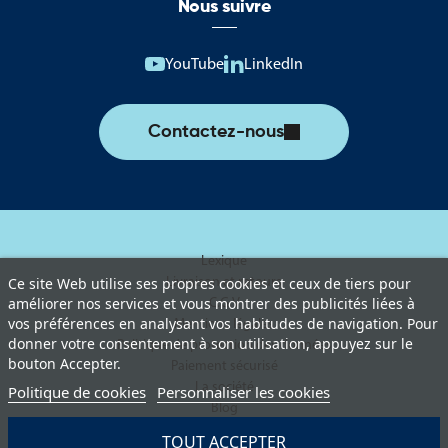
Nous suivre
YouTube
LinkedIn
Contactez-nous
Lexique
Livraison et retours
Ce site Web utilise ses propres cookies et ceux de tiers pour
améliorer nos services et vous montrer des publicités liées à
C.G.V
vos préférences en analysant vos habitudes de navigation. Pour
Mentions légales
donner votre consentement à son utilisation, appuyez sur le
Politique de protection des données
bouton Accepter.
Paiement sécurisé
La société
Politique de cookies
Personnaliser les cookies
Blog
TOUT ACCEPTER