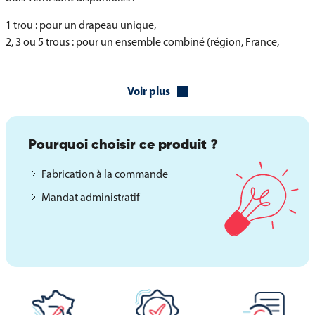
1 trou : pour un drapeau unique,
2, 3 ou 5 trous : pour un ensemble combiné (région, France,
Europe…),
30 trous : parfait pour des multiples expositions, salons ou
Voir plus
espaces officiels.
Le drapeau de table du Comtat Venaissin est un accessoire discret
et emblématique, idéal pour souligner votre attachement à
Pourquoi choisir ce produit ?
l’histoire.
Fabrication à la commande
Mandat administratif