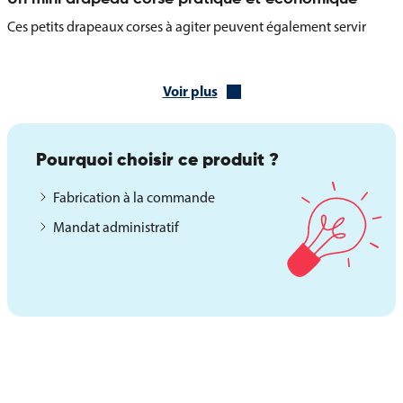
Ces petits drapeaux corses à agiter peuvent également servir
pour la décoration de stands, vitrines, podiums ou comptoirs lors
de festivités locales ou expositions. Légers, faciles à stocker et
visuellement percutants, ils sont un choix économique pour
Voir plus
valoriser l’identité corse de manière festive et accessible.
Pourquoi choisir ce produit ?
Fabrication à la commande
Mandat administratif