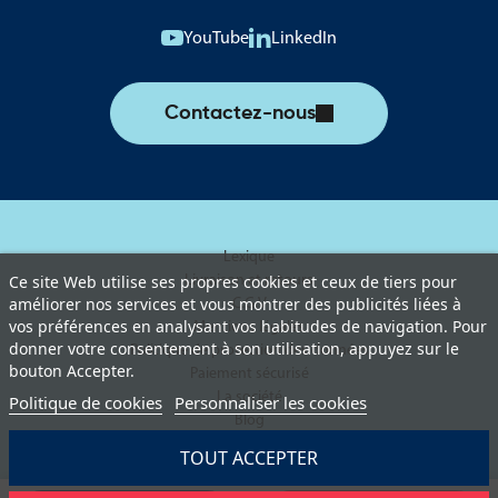
YouTube
LinkedIn
Contactez-nous
Lexique
Livraison et retours
Ce site Web utilise ses propres cookies et ceux de tiers pour
améliorer nos services et vous montrer des publicités liées à
C.G.V
vos préférences en analysant vos habitudes de navigation. Pour
Mentions légales
donner votre consentement à son utilisation, appuyez sur le
Politique de protection des données
bouton Accepter.
Paiement sécurisé
La société
Politique de cookies
Personnaliser les cookies
Blog
TOUT ACCEPTER