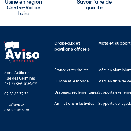
Usine en région
Savoir faire de
Centre-Val de
qualité
Loire
Drapeaux et
Mâts et support
pavillons officiels
France et territoires
Mâts en aluminiu
Zone Actiloire
Rue des Germines
Europe et le monde
Mâts en fibre de ve
45190 BEAUGENCY
Drapeaux réglementaires
Supports événemen
02 38 83 77 72
Animations & festivités
Supports de façad
info@aviso-
drapeaux.com