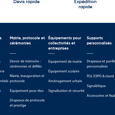
Devis rapide
Expédition
rapide
s
Mairie, protocole et
Équipements pour
Supports
cérémonies
collectivités et
personnalisés
entreprises
Devoir de mémoire :
Drapeaux et pavill
m
Equipement de mairie
cérémonies et défilés
personnalisés
rre
Équipement scolaire
Mairie, inauguration et
PLV, EXPO & stand
tiels
protocole
Aménagement urbain
Signalétique
e
Équipement pour élus
Signalisation et sécurité
Accessoires et fixa
Drapeaux de protocole
et prestige