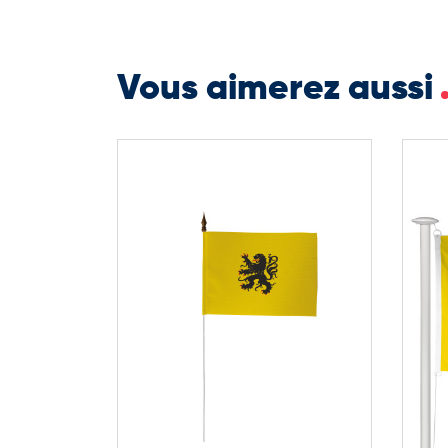
Le drapeau de la Flandre sur hampe est un support
protocolaires, décorations publiques ou communic
Vous aimerez aussi