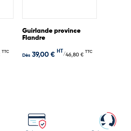
Guirlande province
Flandre
HT
TTC
TTC
39,00 €
/
€
46,80 €
Dès