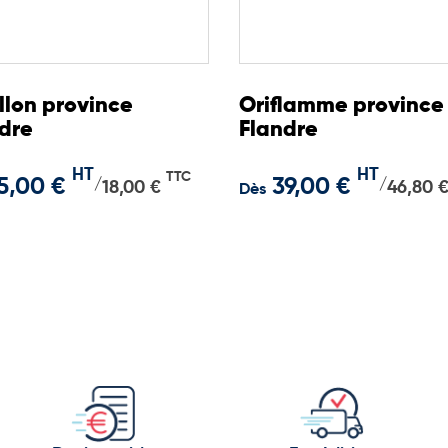
llon province
Oriflamme province
dre
Flandre
HT
HT
TTC
5,00 €
39,00 €
/
/
18,00 €
46,80 
Dès