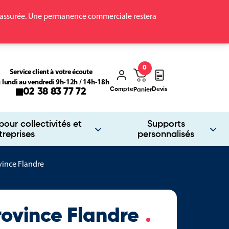
ra assurée. Une permanence commerciale restera
0
Service client à votre écoute
 lundi au vendredi 9h-12h / 14h-18h
Compte
Devis
02 38 83 77 72
Panier
our collectivités et
Supports
treprises
personnalisés
ince Flandre
ovince Flandre