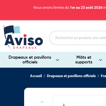
1er au 23 août 2026
Nous serons fermés du
in
Drapeaux et pavillons
Mâts et
officiels
supports
Accueil
Drapeaux et pavillons officiels
Fra