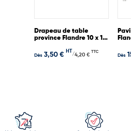
Drapeau de table
Pavi
province Flandre 10 x 15
Flan
cm
HT
TTC
3,50 €
1
/
4,20 €
Dès
Dès