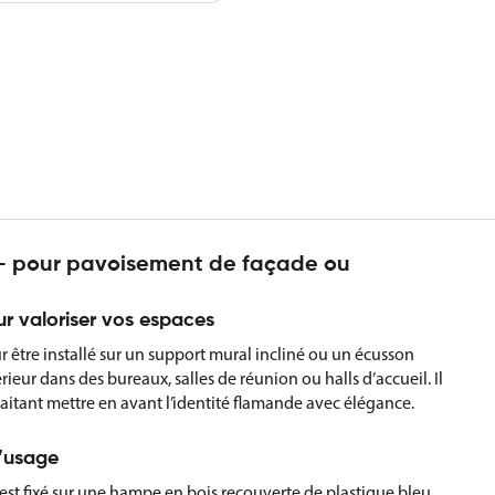
– pour pavoisement de façade ou
r valoriser vos espaces
 être installé sur un support mural incliné ou un écusson
ieur dans des bureaux, salles de réunion ou halls d’accueil. Il
itant mettre en avant l’identité flamande avec élégance.
l’usage
est fixé sur une hampe en bois recouverte de plastique bleu,