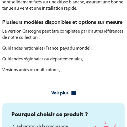
sont solidement fixés sur une drisse blanche, assurant une bonne
tenue au vent et une installation rapide.
Plusieurs modèles disponibles et options sur mesure
La version Gascogne peut être complétée par d’autres références
de notre collection :
Guirlandes nationales (France, pays du monde),
Guirlandes régionales ou départementales,
Versions unies ou multicolores,
Guirlandes personnalisées avec blasons, logos ou messages (sur
demande).
Voir plus
La guirlande de la Gascogne est un outil de pavoisement simple
et visuellement impactant, parfait pour soutenir votre
communication territoriale ou habiller vos événements festifs et
Pourquoi choisir ce produit ?
institutionnels.
Fabrication à la commande