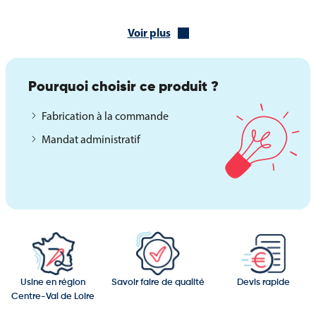
Coins renforcés, plombage ou système anti-roulement,
Agrafage, coupe franche, ou hampe brute,
Voir plus
Autres formats et options sur-mesure selon vos besoins.
Le drapeau du Poitou est un support de communication
Pourquoi choisir ce produit ?
symbolique et représentatif, aussi adapté à l’usage officiel qu’aux
Fabrication à la commande
événements festifs.
Mandat administratif
Usine en région
Savoir faire de qualité
Devis rapide
Centre-Val de Loire