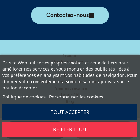
Contactez-nous
Lexique
Livraison et retours
Ce site Web utilise ses propres cookies et ceux de tiers pour
améliorer nos services et vous montrer des publicités liées à
C.G.V
vos préférences en analysant vos habitudes de navigation. Pour
Mentions légales
donner votre consentement à son utilisation, appuyez sur le
Politique de protection des données
bouton Accepter.
Paiement sécurisé
La société
Politique de cookies
Personnaliser les cookies
Blog
TOUT ACCEPTER
REJETER TOUT
Demander un devis
Ajouter au panier