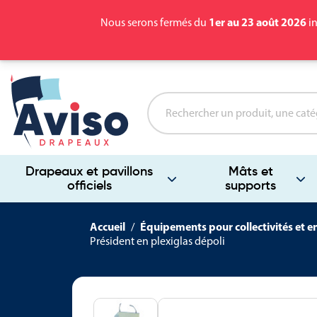
1er au 23 août 2026
Nous serons fermés du
in
Drapeaux et pavillons
Mâts et
officiels
supports
Accueil
Équipements pour collectivités et e
Président en plexiglas dépoli