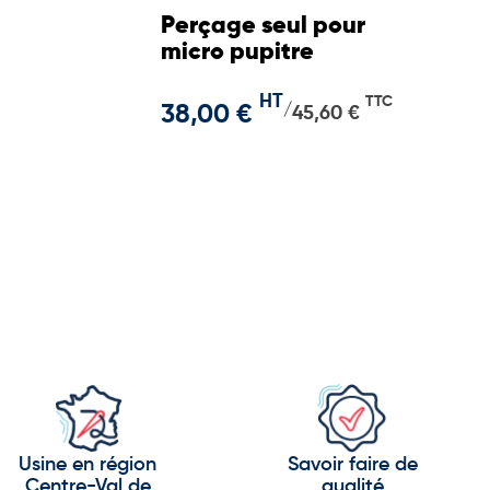
Perçage seul pour
micro pupitre
HT
TTC
38,00 €
/
45,60 €
Usine en région
Savoir faire de
Centre-Val de
qualité