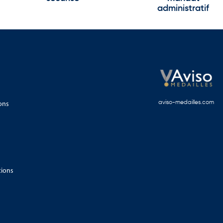
administratif
ons
aviso-medailles.com
tions