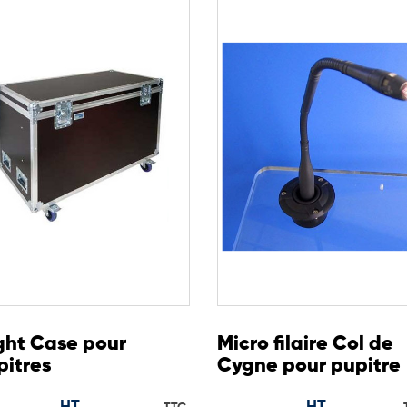
ions disponibles
n et confort d’utilisation. Sa
cilement aux environnements
ight Case pour
Micro filaire Col de
pitres
Cygne pour pupitre