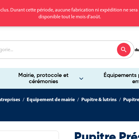
clus. Durant cette période, aucune fabrication ni expédition ne se
disponible tout le mois d’août.
search
du
Mairie, protocole et
Équipements p
cérémonies
en
ntreprises
Equipement de mairie
Pupitre & lutrins
Pupitre
Pupitre Pré