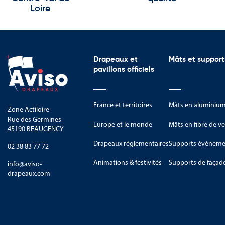
Loire
Drapeaux et
Mâts et support
pavillons officiels
France et territoires
Mâts en aluminiu
Zone Actiloire
Rue des Germines
Europe et le monde
Mâts en fibre de ve
45190 BEAUGENCY
Drapeaux réglementaires
Supports événemen
02 38 83 77 72
Animations & festivités
Supports de façad
info@aviso-
drapeaux.com