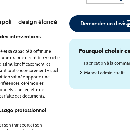
époli – design élancé
Demander un devis
des interventions
 et sa capacité à offrir une
Pourquoi choisir ce
 une grande discrétion visuelle.
Fabrication à la comm
 dissimuler efficacement les
vitant tout encombrement visuel
Mandat administratif
finition satinée apporte une
conférences, cérémonies,
onnels. Une réglette de
parfaite des documents.
usage professionnel
ier son transport et son