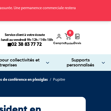
ra assurée. Une permanence commerciale restera
0
Service client à votre écoute
 lundi au vendredi 9h-12h / 14h-18h
Compte
Devis
02 38 83 77 72
Panier
our collectivités et
Supports
treprises
personnalisés
s de conférence en plexiglas
Pupitre
sident en