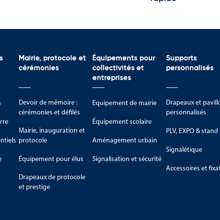
s
Mairie, protocole et
Équipements pour
Supports
cérémonies
collectivités et
personnalisés
entreprises
Devoir de mémoire :
Drapeaux et pavill
m
Equipement de mairie
cérémonies et défilés
personnalisés
rre
Équipement scolaire
Mairie, inauguration et
PLV, EXPO & stand
tiels
protocole
Aménagement urbain
Signalétique
e
Équipement pour élus
Signalisation et sécurité
Accessoires et fixa
Drapeaux de protocole
et prestige