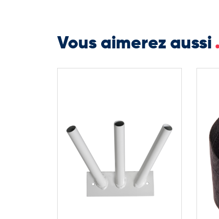
Plombage pour meilleure tenue,
Finitions sur mesure : agrafage, hampe brute, coup
Vous aimerez aussi
Le drapeau des Hauts-de-France sur hampe est un su
événements régionaux, alliant présence visuelle, ro