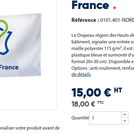
France
Référence :
0101.401-NOR
Le Drapeau région des Hauts-de
bâtiment, signaler une entrée o
maille polyester 115 g/m², il e
plastique bleue et surmonté d’u
format 20×30 cm). Disponible e
Options : anti-roulement, renfo
de détails
HT
15,00 €
18,00 €
TTC
Quantité
naliser votre produit avant de