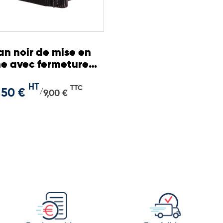
n noir de mise en
e avec fermeture
ro
HT
TTC
,50 €
/
9,00 €