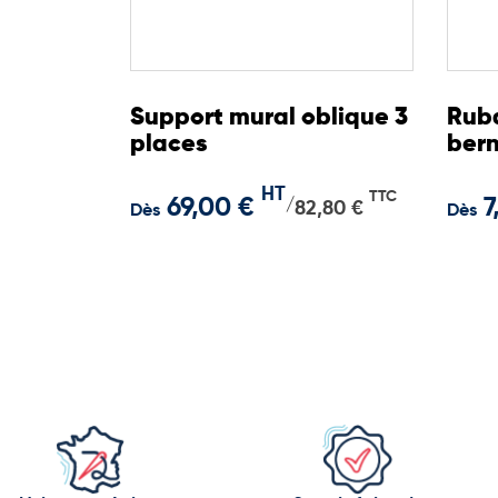
Support mural oblique 3
Ruba
places
bern
velc
HT
TTC
69,00 €
7
/
82,80 €
Dès
Dès