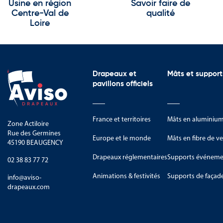
Usine en région
Savoir faire de
Centre-Val de
qualité
Loire
Drapeaux et
Mâts et support
pavillons officiels
France et territoires
Mâts en aluminiu
Zone Actiloire
Rue des Germines
Europe et le monde
Mâts en fibre de ve
45190 BEAUGENCY
Drapeaux réglementaires
Supports événemen
02 38 83 77 72
Animations & festivités
Supports de façad
info@aviso-
drapeaux.com