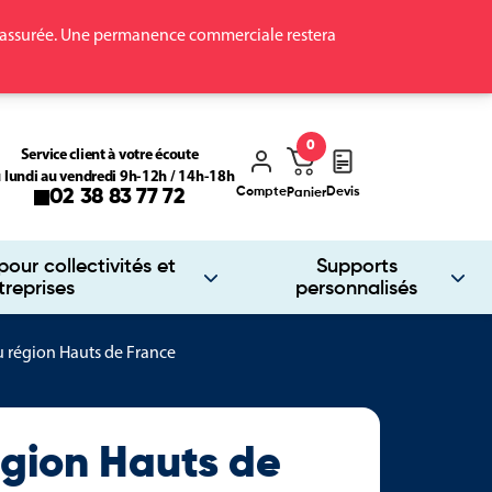
ra assurée. Une permanence commerciale restera
0
Service client à votre écoute
 lundi au vendredi 9h-12h / 14h-18h
Compte
Devis
02 38 83 77 72
Panier
our collectivités et
Supports
treprises
personnalisés
 région Hauts de France
gion Hauts de