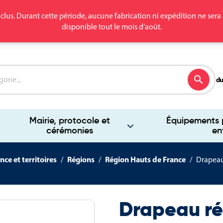
clus. Durant cette période, aucune fabrication ni expédition ne se
disponible tout le mois d’août.
search
du
Mairie, protocole et
Équipements p
cérémonies
en
nce et territoires
Régions
Région Hauts de France
Drapeau
Drapeau ré