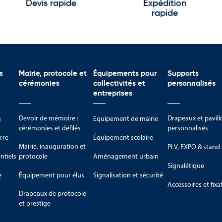
Devis rapide
Expédition
rapide
s
Mairie, protocole et
Équipements pour
Supports
cérémonies
collectivités et
personnalisés
entreprises
Devoir de mémoire :
Drapeaux et pavill
m
Equipement de mairie
cérémonies et défilés
personnalisés
rre
Équipement scolaire
Mairie, inauguration et
PLV, EXPO & stand
tiels
protocole
Aménagement urbain
Signalétique
e
Équipement pour élus
Signalisation et sécurité
Accessoires et fixa
Drapeaux de protocole
et prestige