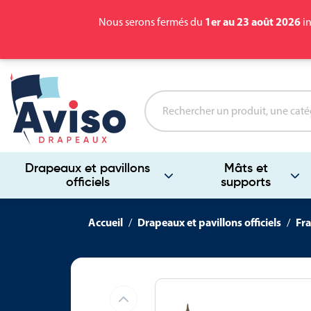
1er au 23 août 2026
Nous serons fermés du
in
Drapeaux et pavillons
Mâts et
officiels
supports
Accueil
Drapeaux et pavillons officiels
Fra