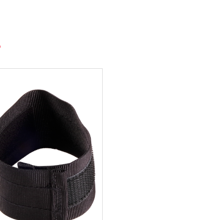
e franche, etc.
pport parfait pour les collectivités, institutions ou
bustesse et identité territoriale.