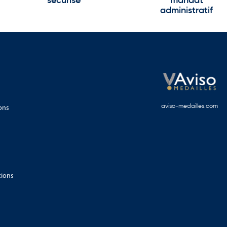
sécurisé
mandat
administratif
ons
aviso-medailles.com
tions