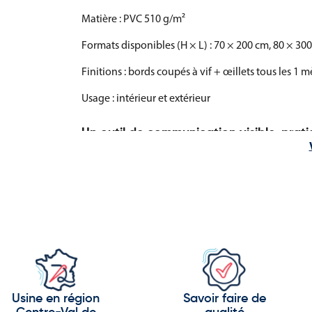
Matière : PVC 510 g/m²
Formats disponibles (H × L) : 70 × 200 cm, 80 × 30
Finitions : bords coupés à vif + œillets tous les 1 m
Usage : intérieur et extérieur
Un outil de communication visible, prati
Cette bâche est idéale pour :
attirer l’attention sur un stand de fromage en mar
communiquer devant une fromagerie en rue ou g
annoncer votre présence lors de foires, salons alim
mettre en avant un produit phare ou votre activit
Facile à poser, solide et très visible, elle représent
Usine en région
Savoir faire de
votre point de vente.