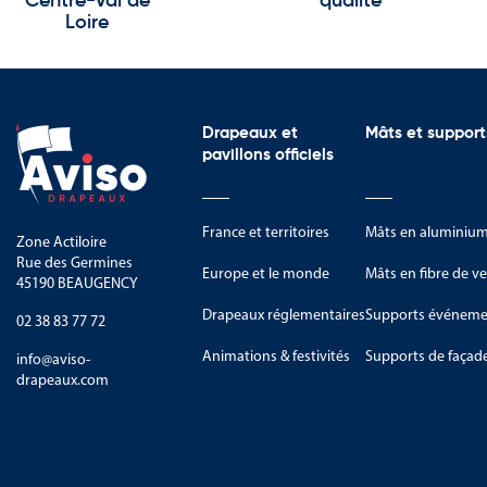
Centre-Val de
qualité
Loire
Drapeaux et
Mâts et support
pavillons officiels
France et territoires
Mâts en aluminiu
Zone Actiloire
Rue des Germines
Europe et le monde
Mâts en fibre de ve
45190 BEAUGENCY
Drapeaux réglementaires
Supports événemen
02 38 83 77 72
Animations & festivités
Supports de façad
info@aviso-
drapeaux.com