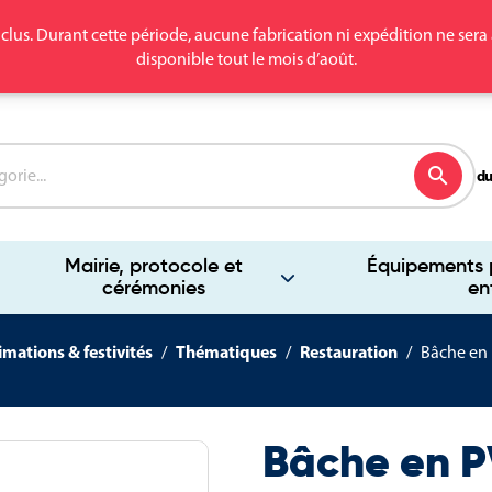
clus. Durant cette période, aucune fabrication ni expédition ne se
disponible tout le mois d’août.
search
du
Mairie, protocole et
Équipements p
cérémonies
en
mations & festivités
Thématiques
Restauration
Bâche en
Bâche en P