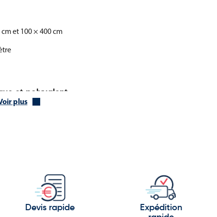
0 cm et 100 × 400 cm
ètre
que et polyvalent
Voir plus
ché
alerie marchande
entaires ou fêtes locales
é de manière simple et impactante
e une solution efficace pour renforcer l’image et la visibilité de
Devis rapide
Expédition