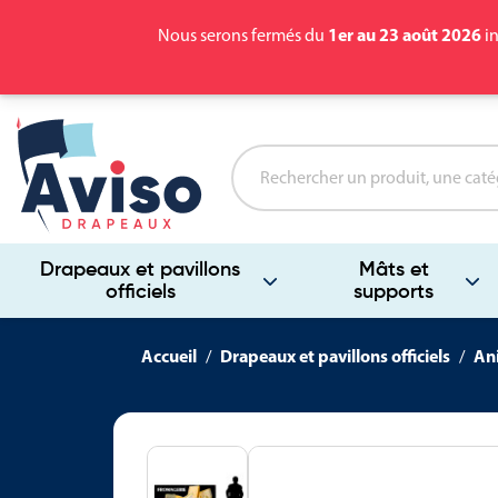
1er au 23 août 2026
Nous serons fermés du
in
Drapeaux et pavillons
Mâts et
officiels
supports
Accueil
Drapeaux et pavillons officiels
Ani