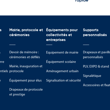
rapide
s
Mairie, protocole et
Équipements pour
Supports
cérémonies
collectivités et
personnalisés
entreprises
Devoir de mémoire :
Drapeaux et pavill
m
Equipement de mairie
cérémonies et défilés
personnalisés
rre
Équipement scolaire
Mairie, inauguration et
PLV, EXPO & stand
tiels
protocole
Aménagement urbain
Signalétique
e
Équipement pour élus
Signalisation et sécurité
Accessoires et fixa
Drapeaux de protocole
et prestige