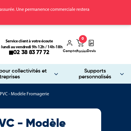
ra assurée. Une permanence commerciale restera
0
Service client à votre écoute
 lundi au vendredi 9h-12h / 14h-18h
Compte
Devis
02 38 83 77 72
Panier
our collectivités et
Supports
treprises
personnalisés
 PVC - Modèle Fromagerie
VC - Modèle