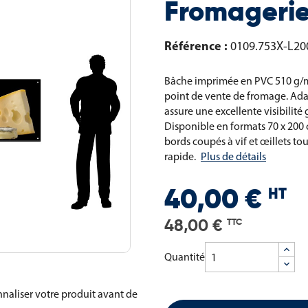
Fromageri
Référence :
0109.753X-L2
Bâche imprimée en PVC 510 g/m
point de vente de fromage. Adapt
assure une excellente visibilit
Disponible en formats 70 x 200 
bords coupés à vif et œillets to
rapide.
Plus de détails
HT
40,00 €
48,00 €
TTC
Quantité
naliser votre produit avant de