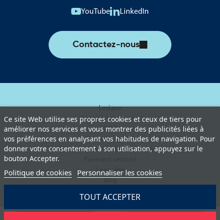
YouTube
LinkedIn
Contactez-nous
Lexique
Livraison et retours
Ce site Web utilise ses propres cookies et ceux de tiers pour
améliorer nos services et vous montrer des publicités liées à
C.G.V
vos préférences en analysant vos habitudes de navigation. Pour
Mentions légales
donner votre consentement à son utilisation, appuyez sur le
Politique de protection des données
bouton Accepter.
Paiement sécurisé
La société
Politique de cookies
Personnaliser les cookies
Blog
TOUT ACCEPTER