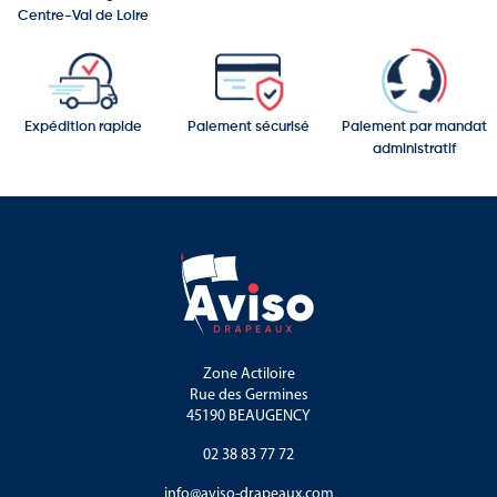
Centre-Val de Loire
décorer votre façade ou votre espace intérieur
accompagner un événement, une foire artisanale ou une
animation commerciale
Expédition rapide
Paiement sécurisé
Paiement par mandat
Robuste, esthétique et facile à installer, elle constitue un support
administratif
essentiel pour développer la visibilité de votre boulangerie.
Zone Actiloire
Rue des Germines
45190 BEAUGENCY
02 38 83 77 72
info@aviso-drapeaux.com