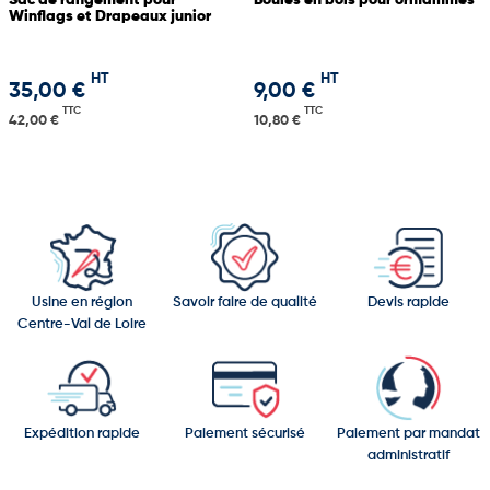
Sac de rangement pour
Boules en bois pour oriflammes
Winflags et Drapeaux junior
HT
HT
35,00 €
9,00 €
TTC
TTC
42,00 €
10,80 €
Usine en région
Savoir faire de qualité
Devis rapide
Centre-Val de Loire
Expédition rapide
Paiement sécurisé
Paiement par mandat
administratif