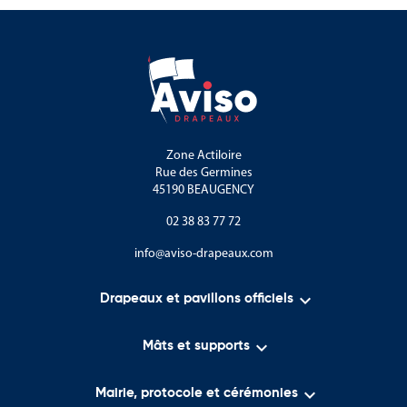
Zone Actiloire
Rue des Germines
45190 BEAUGENCY
02 38 83 77 72
info@aviso-drapeaux.com

Drapeaux et pavillons officiels

Mâts et supports

Mairie, protocole et cérémonies