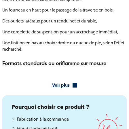
Un fourreau en haut pour le passage de la traverse en bois,
Des ourlets latéraux pour un rendu net et durable,
Une cordelette de suspension pour un accrochage immédiat,
Une finition en bas au choix : droite ou queue de pie, selon l’effet
recherché.
Formats standards ou oriflamme sur mesure
L’oriflamme de la Roumanie est disponible en plusieurs
dimensions standards, à l’unité ou en série. Pour les projets
Voir plus
spécifiques, nous proposons la fabrication sur mesure avec
possibilité d’impression personnalisée (logo, texte, visuel
historique, etc.).
Pourquoi choisir ce produit ?
Ce modèle est une solution sobre, élégante et professionnelle
pour afficher les couleurs nationales dans vos environnements
Fabrication à la commande
publics ou cérémoniels.
Mandat administratif