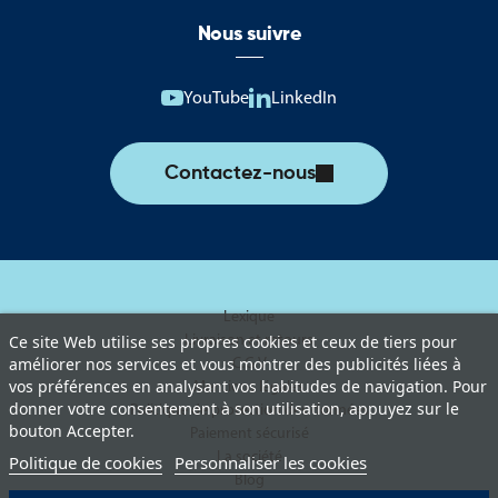
Nous suivre
YouTube
LinkedIn
Contactez-nous
Lexique
Livraison et retours
Ce site Web utilise ses propres cookies et ceux de tiers pour
améliorer nos services et vous montrer des publicités liées à
C.G.V
vos préférences en analysant vos habitudes de navigation. Pour
Mentions légales
donner votre consentement à son utilisation, appuyez sur le
Politique de protection des données
bouton Accepter.
Paiement sécurisé
La société
Politique de cookies
Personnaliser les cookies
Blog