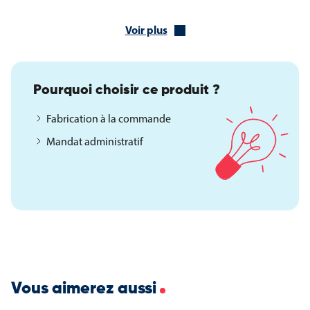
Fusible thermique
Conforme aux normes CE
Voir plus
Caractéristiques techniques, dimensions et
service associé
Pourquoi choisir ce produit ?
Puissance nominale : 900 W
Courant d’air : 22 litres par seconde
Fabrication à la commande
Niveau sonore : 69 dB
Mandat administratif
Largeur : 268 mm
Hauteur : 304 mm
Profondeur : 182 mm
Poids : 3 kg
Garantie : 1 an
Le service après-vente est assuré par notre atelier, avec des
pièces détachées disponibles au détail. Le sèche-cheveux à
déclenchement automatique TH-C1 constitue une solution
fiable et durable pour les installations collectives nécessitant
Vous aimerez aussi
un équipement robuste, hygiénique et adapté à un usage