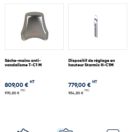
durable dans le temps.
Sèche-mains anti-
Dispositif de réglage en
vandalisme T-C1 M
hauteur Starmix H-C1M
HT
HT
809,00 €
779,00 €
TTC
TTC
970,80 €
934,80 €