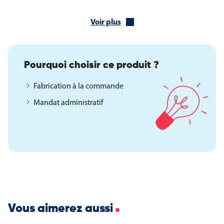
Déclenchement automatique par cellule
Voir plus
Capot en acier
Fonctionnement puissant, économique et fiable
Puissance nominale : 900 W
Niveau phonique : 71 dB
Pourquoi choisir ce produit ?
Débit d’air : 22 l/seconde
Limiteur de température de sécurité
Fabrication à la commande
Fusible thermique
Mandat administratif
Largeur : 293 mm
Hauteur : 280 mm
Profondeur : 182 mm
Poids : 4 kg
Garantie et service après-vente
Le sèche-cheveux automatique TH-C1 MW bénéficie d’une
garantie de 1 an. Le service après-vente est assuré par notre
atelier, avec des pièces détachées disponibles au détail,
Vous aimerez aussi
garantissant une maintenance simple et une exploitation