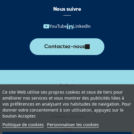
Nous suivre
YouTube
LinkedIn
Contactez-nous
Lexique
Livraison et retours
Ce site Web utilise ses propres cookies et ceux de tiers pour
améliorer nos services et vous montrer des publicités liées à
C.G.V
vos préférences en analysant vos habitudes de navigation. Pour
Mentions légales
donner votre consentement à son utilisation, appuyez sur le
Politique de protection des données
bouton Accepter.
Paiement sécurisé
La société
Politique de cookies
Personnaliser les cookies
Blog