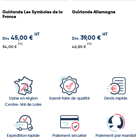
Guirlande Les Symboles de la
Guirlande Allemagne
France
HT
HT
45,00 €
39,00 €
Dès
Dès
TTC
TTC
54,00 €
46,80 €
Usine en région
Savoir faire de qualité
Devis rapide
Centre-Val de Loire
Expédition rapide
Paiement sécurisé
Paiement par mandat