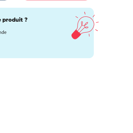
 produit ?
ande