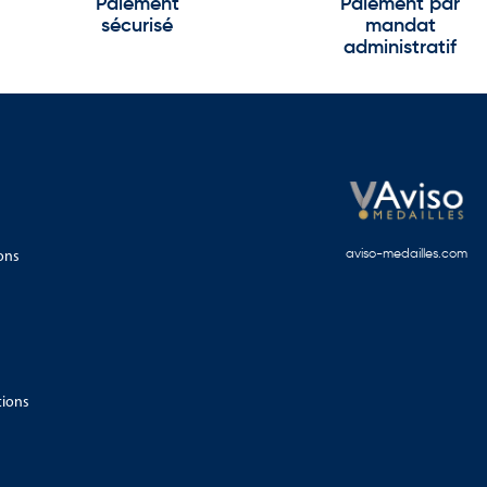
Paiement
Paiement par
sécurisé
mandat
administratif
ons
aviso-medailles.com
tions