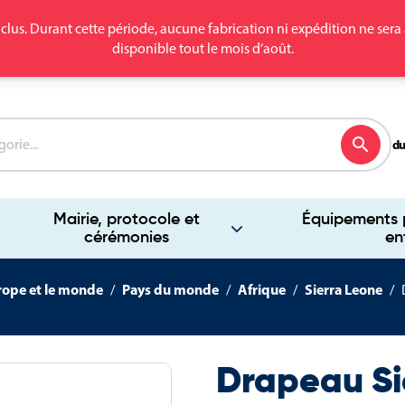
clus. Durant cette période, aucune fabrication ni expédition ne se
disponible tout le mois d’août.
search
du
Mairie, protocole et
Équipements p
cérémonies
en
rope et le monde
Pays du monde
Afrique
Sierra Leone
Drapeau Si