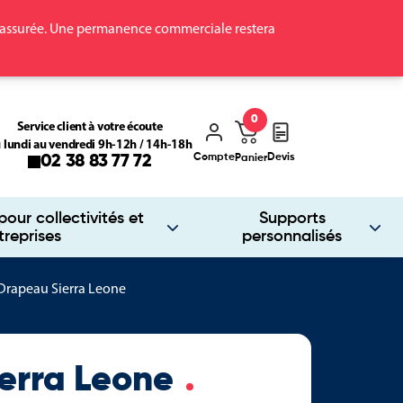
ra assurée. Une permanence commerciale restera
0
Service client à votre écoute
 lundi au vendredi 9h-12h / 14h-18h
Compte
Devis
02 38 83 77 72
Panier
our collectivités et
Supports
treprises
personnalisés
Drapeau Sierra Leone
erra Leone