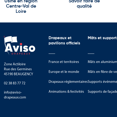
Usine en région
Savoir faire de
Centre-Val de
qualité
Loire
Drapeaux et
Mâts et support
pavillons officiels
France et territoires
Mâts en aluminiu
Zone Actiloire
Rue des Germines
Europe et le monde
Mâts en fibre de ve
45190 BEAUGENCY
Drapeaux réglementaires
Supports événemen
02 38 83 77 72
Animations & festivités
Supports de façad
info@aviso-
drapeaux.com