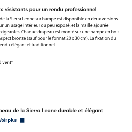
x résistants pour un rendu professionnel
 de la Sierra Leone sur hampe est disponible en deux versions
ur un usage intérieur ou peu exposé, et la maille ajourée
s exigeantes. Chaque drapeau est monté sur une hampe en bois
spect bronze (sauf pour le format 20 x 30 cm). La fixation du
 rendu élégant et traditionnel.
d vent”
apeau de la Sierra Leone durable et élégant
Voir plus
e personnalisé selon vos besoins techniques ou esthétiques
s. Ces options garantissent une meilleure résistance, une