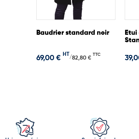
Baudrier standard noir
Etui
Stan
HT
TTC
69,00 €
39,0
/
82,80 €