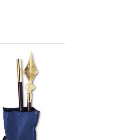
 lors de vos événements ou expositions.
 au vent
upe franche, etc.
ualité, esthétisme et symbolisme, un choix idéal pour
lles, décorations institutionnelles ou cérémonies nationales.