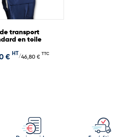
 de transport
dard en toile
HT
TTC
0 €
/
46,80 €