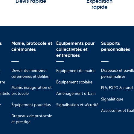
Devis rapide
Expédition
rapide
s
Mairie, protocole et
Équipements pour
Supports
cérémonies
collectivités et
personnalisés
entreprises
Devoir de mémoire :
Drapeaux et pavill
m
Equipement de mairie
cérémonies et défilés
personnalisés
rre
Équipement scolaire
Mairie, inauguration et
PLV, EXPO & stand
tiels
protocole
Aménagement urbain
Signalétique
e
Équipement pour élus
Signalisation et sécurité
Accessoires et fixa
Drapeaux de protocole
et prestige