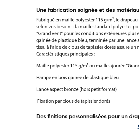
Une fabrication soignée et des matériau
Fabriqué en maille polyester 115 g/m², le drapeau
selon vos besoins : la maille standard polyester po
“Grand vent” pour les conditions extérieures plu
gainée de plastique bleu, terminée par une lance a
tissu à l’aide de clous de tapissier dorés assure un
Caractéristiques principales :
Maille polyester 115 g/m² ou maille ajourée “Gran
Hampe en bois gainée de plastique bleu
Lance aspect bronze (hors petit format)
Fixation par clous de tapissier dorés
Des finitions personnalisées pour un dr
Le drapeau sur hampe de la Sierra Leone peut êtr
grâce à un large choix de finitions professionnelle