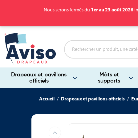
1er au 23 août 2026
Nous serons fermés du
in
Drapeaux et pavillons
Mâts et
officiels
supports
Accueil
Drapeaux et pavillons officiels
Eu