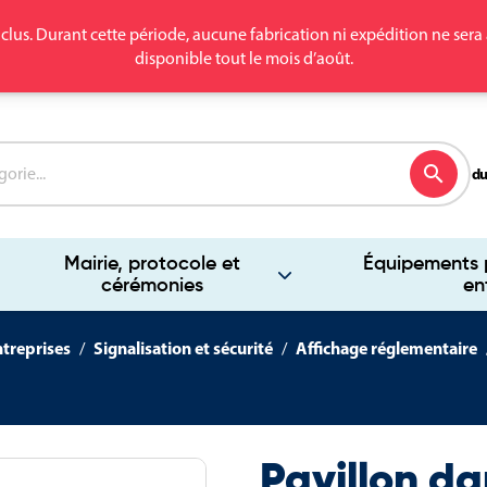
clus. Durant cette période, aucune fabrication ni expédition ne se
disponible tout le mois d’août.
search
du
Mairie, protocole et
Équipements p
cérémonies
en
ntreprises
Signalisation et sécurité
Affichage réglementaire
Pavillon da