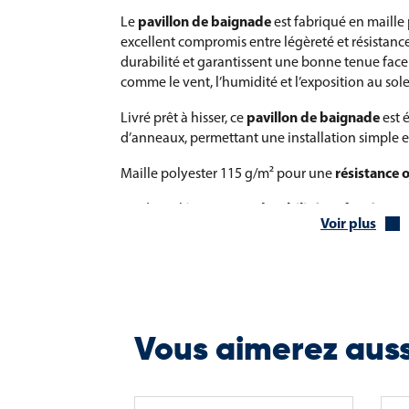
pavillon de baignade
Le
est fabriqué en maille 
excellent compromis entre légèreté et résistance
durabilité et garantissent une bonne tenue face
comme le vent, l’humidité et l’exposition au solei
pavillon de baignade
Livré prêt à hisser, ce
est 
d’anneaux, permettant une installation simple et
résistance 
Maille polyester 115 g/m² pour une
durabilité renforcée
Bords ourlés pour une
Voir plus
Sangle et anneaux pour une installation rapide
Adapté aux environnements marins et extérieur
Idéal pour plages, lacs et bases nautiques
Vous aimerez aus
Dimensions et utilisation du pavillon
pavillon de baignade
Le
est proposé dans un f
excellente visibilité à distance. Il permet de str