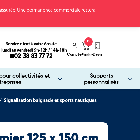
ra assurée. Une permanence commerciale restera
0
Service client à votre écoute
 lundi au vendredi 9h-12h / 14h-18h
Compte
Devis
02 38 83 77 72
Panier
our collectivités et
Supports
treprises
personnalisés
Signalisation baignade et sports nautiques
mier 125 x 150 cm