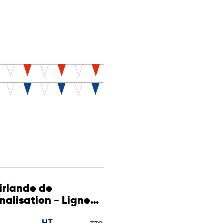
e entre les différents usagers.
dispensable pour les
rganisation claire des espaces
tivités aquatiques
nautiques
 pour organiser les zones de
n claire et sécurisée.
irlande de
nalisation - Ligne
 virage dos