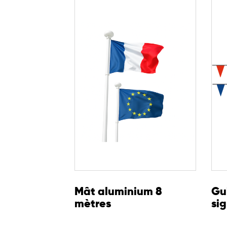
d’activités et d’assurer une cohabitation sécurisé
Facile à mettre en place, il constitue un outil in
gestionnaires de sites souhaitant garantir une o
aquatiques.
Dimensions : 125 x 150 cm
visibilité maximale
Format adapté pour une
Utilisation pour zones de sports nautiques et ac
Idéal en période estivale et lors d’événements 
Installation rapide sur mât
pavillon de baignade
Le
est une solution fiable
pratiques aquatiques et garantir une signalisatio
Mât aluminium 8
Gu
mètres
sig
de