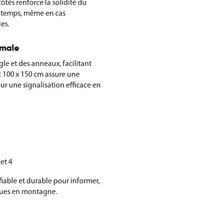
côtés renforce la solidité du
e temps, même en cas
es.
timale
gle et des anneaux, facilitant
t 100 x 150 cm assure une
our une signalisation efficace en
et 4
iable et durable pour informer,
sques en montagne.