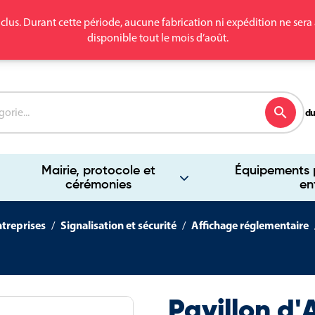
clus. Durant cette période, aucune fabrication ni expédition ne se
disponible tout le mois d’août.
search
du
Mairie, protocole et
Équipements p
cérémonies
en
ntreprises
Signalisation et sécurité
Affichage réglementaire
Pavillon d