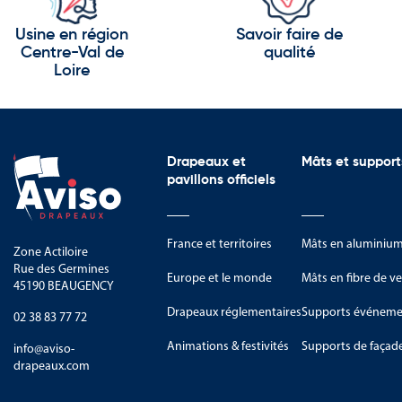
Usine en région
Savoir faire de
Centre-Val de
qualité
Loire
Drapeaux et
Mâts et support
pavillons officiels
France et territoires
Mâts en aluminiu
Zone Actiloire
Rue des Germines
Europe et le monde
Mâts en fibre de ve
45190 BEAUGENCY
Drapeaux réglementaires
Supports événemen
02 38 83 77 72
Animations & festivités
Supports de façad
info@aviso-
drapeaux.com