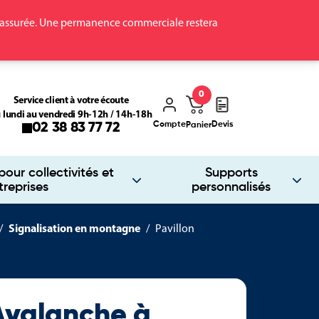
ra assurée. Une permanence commerciale restera
0
Service client à votre écoute
 lundi au vendredi 9h-12h / 14h-18h
Compte
Devis
02 38 83 77 72
Panier
our collectivités et
Supports
treprises
personnalisés
Signalisation en montagne
Pavillon
'Avalanche à