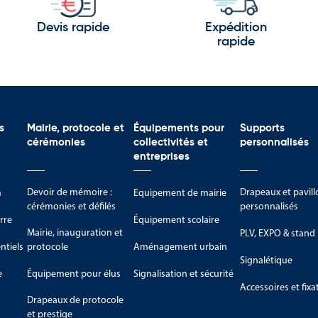
Devis rapide
Expédition
rapide
s
Mairie, protocole et
Équipements pour
Supports
cérémonies
collectivités et
personnalisés
entreprises
Devoir de mémoire :
Drapeaux et pavill
m
Equipement de mairie
cérémonies et défilés
personnalisés
rre
Équipement scolaire
Mairie, inauguration et
PLV, EXPO & stand
tiels
protocole
Aménagement urbain
Signalétique
e
Équipement pour élus
Signalisation et sécurité
Accessoires et fixa
Drapeaux de protocole
et prestige